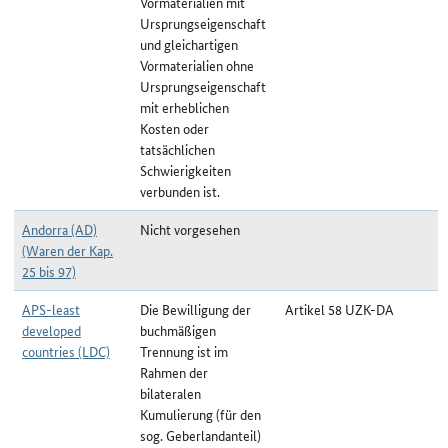
Vormaterialien mit
Ursprungseigenschaft
und gleichartigen
Vormaterialien ohne
Ursprungseigenschaft
mit erheblichen
Kosten oder
tatsächlichen
Schwierigkeiten
verbunden ist.
Andorra (AD)
Nicht vorgesehen
(Waren der Kap.
25 bis 97)
APS-least
Die Bewilligung der
Artikel 58 UZK-DA
developed
buchmäßigen
countries (LDC)
Trennung ist im
Rahmen der
bilateralen
Kumulierung (für den
sog. Geberlandanteil)