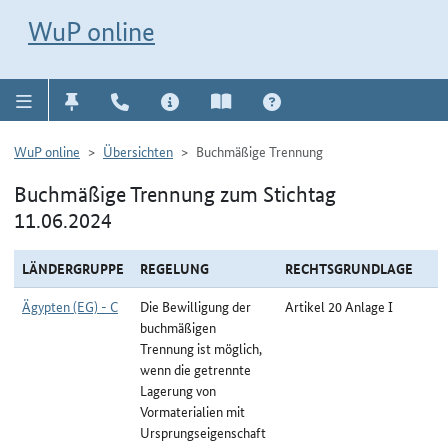
Direkt zur Navigation für Kontakt, Impressum, Aktuelles, Hilfe und FAQ
WuP-Navigation öffnen
Direkt zum Inhalt
WuP online
WuP online
Übersichten
Buchmäßige Trennung
Buchmäßige Trennung zum Stichtag
11.06.2024
LÄNDERGRUPPE
REGELUNG
RECHTSGRUNDLAGE
Ägypten (EG) - C
Die Bewilligung der
Artikel 20 Anlage I
buchmäßigen
Trennung ist möglich,
wenn die getrennte
Lagerung von
Vormaterialien mit
Ursprungseigenschaft