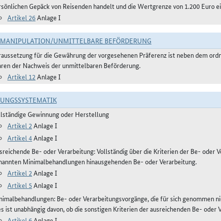
rsönlichen Gepäck von Reisenden handelt und die Wertgrenze von 1.200 Euro ei
Artikel 26
Anlage I
TMANIPULATION/UNMITTELBARE BEFÖRDERUNG
raussetzung für die Gewährung der vorgesehenen Präferenz ist neben dem or
ren der Nachweis der unmittelbaren Beförderung.
Artikel 12
Anlage I
RUNGSSYSTEMATIK
llständige Gewinnung oder Herstellung
Artikel 2
Anlage I
Artikel 4
Anlage I
reichende Be- oder Verarbeitung: Vollständig über die Kriterien der Be- oder Ve
nannten Minimalbehandlungen hinausgehenden Be- oder Verarbeitung.
Artikel 2
Anlage I
Artikel 5
Anlage I
nimalbehandlungen: Be- oder Verarbeitungsvorgänge, die für sich genommen ni
es ist unabhängig davon, ob die sonstigen Kriterien der ausreichenden Be- oder 
Artikel 6
Anlage I