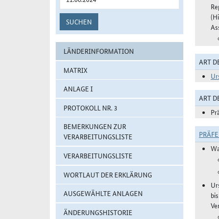
Re
(H
SUCHEN
As
LÄNDERINFORMATION
ART D
MATRIX
Ur
ANLAGE I
ART 
PROTOKOLL NR. 3
Pr
BEMERKUNGEN ZUR
PRÄF
VERARBEITUNGSLISTE
Wa
VERARBEITUNGSLISTE
WORTLAUT DER ERKLÄRUNG
Ur
AUSGEWÄHLTE ANLAGEN
bi
Ve
ÄNDERUNGSHISTORIE