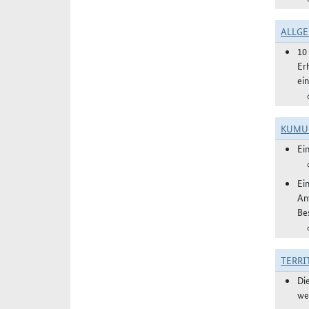
ALLGE
10
Er
ei
KUMU
Ei
Ei
An
Be
TERRI
Di
we