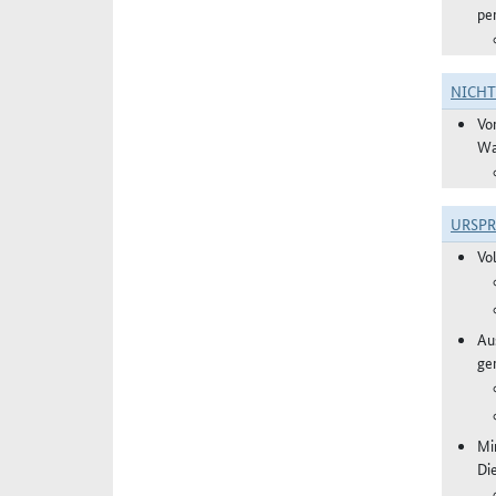
pe
NICH
Vo
Wa
URSP
Vo
Aus
ge
Mi
Di