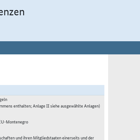
enzen
geln
ommens enthalten; Anlage II siehe ausgewählte Anlagen)
es EU-Montenegro
haften und ihren Mitgliedstaaten einerseits und der