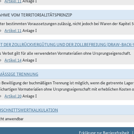
Artikel 11
Anlage I
HME VOM TERRITORIALITÄTSPRINZIP
ter bestimmten Voraussetzungen zulässig, nicht jedoch bei Waren der Kapitel 
Artikel 11
Anlage I
T DER ZOLLRÜCKVERGÜTUNG UND DER ZOLLBEFREIUNG (DRAW-BACK-
s Verbot gilt für alle verwendeten Vormaterialien ohne Ursprungseigenschaft.
Artikel 14
Anlage I
ÄSSIGE TRENNUNG
e Bewilligung der buchmäßigen Trennung ist möglich, wenn die getrennte Lager
eichartigen Vormaterialien ohne Ursprungseigenschaft mit erheblichen Kosten o
Artikel 20
Anlage I
HSCHNITTSWERTKALKULATION
cht anwendbar
Erklärung zur Barrierefreiheit