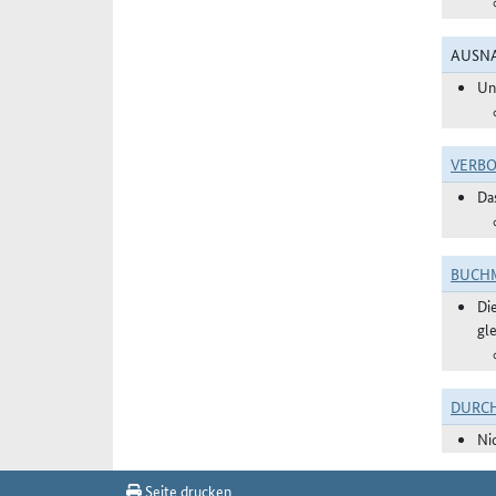
AUSNA
Un
VERBO
Da
BUCHM
Di
gl
DURC
Ni
Seite drucken