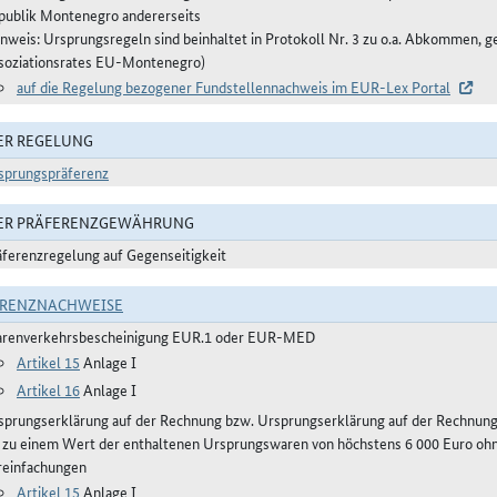
publik Montenegro andererseits
inweis: Ursprungsregeln sind beinhaltet in Protokoll Nr. 3 zu o.a. Abkommen, g
soziationsrates EU-Montenegro)
auf die Regelung bezogener Fundstellennachweis im EUR-Lex Portal
ER REGELUNG
sprungspräferenz
DER PRÄFERENZGEWÄHRUNG
äferenzregelung auf Gegenseitigkeit
ERENZNACHWEISE
renverkehrsbescheinigung EUR.1 oder EUR-MED
Artikel 15
Anlage I
Artikel 16
Anlage I
sprungserklärung auf der Rechnung bzw. Ursprungserklärung auf der Rechnun
s zu einem Wert der enthaltenen Ursprungswaren von höchstens 6 000 Euro ohn
reinfachungen
Artikel 15
Anlage I