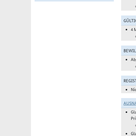
GÜLTI
4 
BEWIL
Ab
REGIS
Ni
AUSN
Gl
Pr
Gl