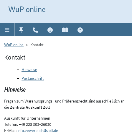
Direkt zur Navigation für Kontakt, Impressum, Aktuelles, Hilfe und FAQ
WuP-Navigation öffnen
Direkt zum Inhalt
WuP online
WuP online
Kontakt
Kontakt
Hinweise
Postanschrift
Hinweise
Fragen zum Warenursprungs- und Präferenzrecht sind ausschließlich an
die
Zentrale Auskunft Zoll
Auskunft für Unternehmen
Telefon:
+49 228 303-26030
E-Mail:
info.gewerblich@zoll.de