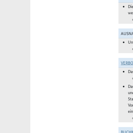
Di
we
AUSNA
Un
VERBO
Da
Das
un
St
Vo
ei
BUCHM