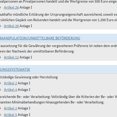
ivatpersonen an Privatpersonen handelt und die Wertgrenze von 500 Euro eingeh
Artikel 26
Anlage I
aubhafte mündliche Erklärung der Ursprungseigenschaft ausreichend, soweit 
rsönlichen Gepäck von Reisenden handelt und die Wertgrenze von 1.200 Euro ei
Artikel 26
Anlage I
TMANIPULATION/UNMITTELBARE BEFÖRDERUNG
raussetzung für die Gewährung der vorgesehenen Präferenz ist neben dem or
ren der Nachweis der unmittelbaren Beförderung.
Artikel 12
Anlage I
RUNGSSYSTEMATIK
llständige Gewinnung oder Herstellung
Artikel 2
Anlage I
Artikel 4
Anlage I
reichende Be- oder Verarbeitung: Vollständig über die Kriterien der Be- oder Ve
nannten Minimalbehandlungen hinausgehenden Be- oder Verarbeitung.
Artikel 2
Anlage I
Artikel 5
Anlage I