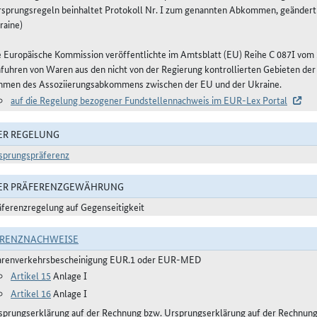
rsprungsregeln beinhaltet Protokoll Nr. I zum genannten Abkommen, geändert
raine)
e Europäische Kommission veröffentlichte im Amtsblatt (EU) Reihe C 087I vom
nfuhren von Waren aus den nicht von der Regierung kontrollierten Gebieten der
hmen des Assoziierungsabkommens zwischen der EU und der Ukraine.
auf die Regelung bezogener Fundstellennachweis im EUR-Lex Portal
ER REGELUNG
sprungspräferenz
DER PRÄFERENZGEWÄHRUNG
äferenzregelung auf Gegenseitigkeit
ERENZNACHWEISE
renverkehrsbescheinigung EUR.1 oder EUR-MED
Artikel 15
Anlage I
Artikel 16
Anlage I
sprungserklärung auf der Rechnung bzw. Ursprungserklärung auf der Rechnun