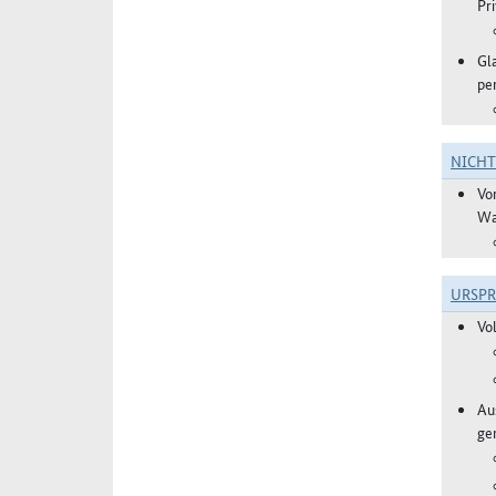
Pr
Gl
pe
NICH
Vo
Wa
URSP
Vo
Aus
ge