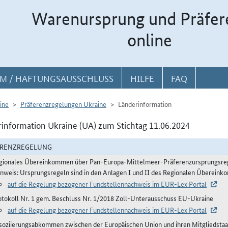
Warenursprung und Präfer
online
M / HAFTUNGSAUSSCHLUSS
HILFE
FAQ
ine
Präferenzregelungen Ukraine
Länderinformation
information Ukraine (UA) zum Stichtag 11.06.2024
ERENZREGELUNG
gionales Übereinkommen über Pan-Europa-Mittelmeer-Präferenzursprungsre
inweis: Ursprungsregeln sind in den Anlagen I und II des Regionalen Übereink
auf die Regelung bezogener Fundstellennachweis im EUR-Lex Portal
otokoll Nr. 1 gem. Beschluss Nr. 1/2018 Zoll-Unterausschuss EU-Ukraine
auf die Regelung bezogener Fundstellennachweis im EUR-Lex Portal
soziierungsabkommen zwischen der Europäischen Union und ihren Mitgliedstaat