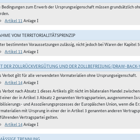
e Bedingungen zum Erwerb der Ursprungseigenschaft müssen grundsätzlich ohne
rden.
Artikel 11
Anlage I
HME VOM TERRITORIALITÄTSPRINZIP
ter bestimmten Voraussetzungen zulässig, nicht jedoch bei Waren der Kapitel 
Artikel 11
Anlage I
T DER ZOLLRÜCKVERGÜTUNG UND DER ZOLLBEFREIUNG (DRAW-BACK-
s Verbot gilt für alle verwendeten Vormaterialien ohne Ursprungseigenschaft.
Artikel 14
Anlage I
 Verbot nach Absatz 1 dieses Artikels gilt nicht im bilateralen Handel zwischen
d einer der in Artikel 3 Absatz 2 genannten Vertragsparteien, ausgenommen Isra
abilisierungs- und Assoziierungsprozesses der Europäischen Union, wenn die 
rmaterialien mit Ursprung in einer der in Artikel 3 genannten anderen Vertrag
nführenden Vertragspartei gelten.
Artikel 14
Anlage I
ÄSSIGE TRENNUNG