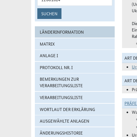
(U
Uk
SUCHEN
Di
Ei
LÄNDERINFORMATION
Ra
MATRIX
ANLAGE I
ART D
Ur
PROTOKOLL NR. I
BEMERKUNGEN ZUR
ART 
VERARBEITUNGSLISTE
Pr
VERARBEITUNGSLISTE
PRÄF
WORTLAUT DER ERKLÄRUNG
Wa
AUSGEWÄHLTE ANLAGEN
ÄNDERUNGSHISTORIE
Ur