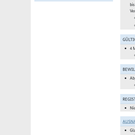
bi
Ve
GÜLTI
4 
BEWIL
Ab
REGIS
Ni
AUSN
Gl