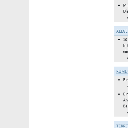
Mi
Di
ALLGE
10
Er
ei
KUMU
Ei
Ei
An
Be
TERRI