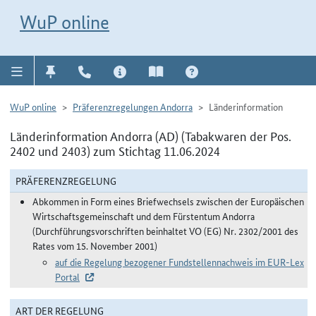
Direkt zur Navigation für Kontakt, Impressum, Aktuelles, Hilfe und FAQ
WuP-Navigation öffnen
Direkt zum Inhalt
WuP online
WuP online
Präferenzregelungen Andorra
Länderinformation
Länderinformation Andorra (AD) (Tabakwaren der Pos.
2402 und 2403) zum Stichtag 11.06.2024
PRÄFERENZREGELUNG
Abkommen in Form eines Briefwechsels zwischen der Europäischen
Wirtschaftsgemeinschaft und dem Fürstentum Andorra
(Durchführungsvorschriften beinhaltet VO (EG) Nr. 2302/2001 des
Rates vom 15. November 2001)
auf die Regelung bezogener Fundstellennachweis im EUR-Lex
Portal
ART DER REGELUNG