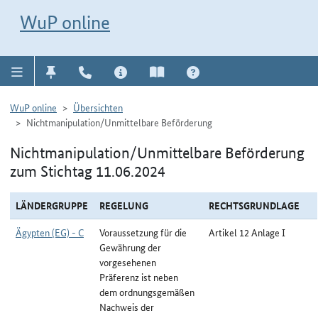
Direkt zur Navigation für Kontakt, Impressum, Aktuelles, Hilfe und FAQ
WuP-Navigation öffnen
Direkt zum Inhalt
WuP online
WuP online
Übersichten
Nichtmanipulation/Unmittelbare Beförderung
Nichtmanipulation/Unmittelbare Beförderung
zum Stichtag 11.06.2024
LÄNDERGRUPPE
REGELUNG
RECHTSGRUNDLAGE
Ägypten (EG) - C
Voraussetzung für die
Artikel 12 Anlage I
Gewährung der
vorgesehenen
Präferenz ist neben
dem ordnungsgemäßen
Nachweis der