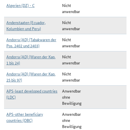
Algerien (DZ) - C
Nicht
anwendbar
Andenstaaten (Ecuador,
Nicht
Kolumbien und Peru)
anwendbar
Andorra (AD) (Tabakwaren der
Nicht
Pos. 2402 und 2403)
anwendbar
Andorra (AD) (Waren der Kap.
Nicht
1 bis 24)
anwendbar
Andorra (AD) (Waren der Kap.
Nicht
25 bis 97)
anwendbar
APS-least developed countries
Anwendbar
(LDC)
ohne
Bewilligung
APS-other beneficiary
Anwendbar
countries (OBC)
ohne
Bewilligung