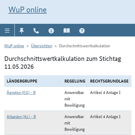
Direkt zur Navigation für Kontakt, Impressum, Aktuelles, Hilfe und FAQ
WuP-Navigation öffnen
Direkt zum Inhalt
WuP online
WuP online
Übersichten
Durchschnittswertkalkulation
Durchschnittswertkalkulation zum Stichtag
11.05.2026
LÄNDERGRUPPE
REGELUNG
RECHTSGRUNDLAGE
Ägypten (EG) - R
Anwendbar
Artikel 4 Anlage I
mit
Bewilligung
Albanien (AL) - R
Anwendbar
Artikel 4 Anlage I
mit
Bewilligung