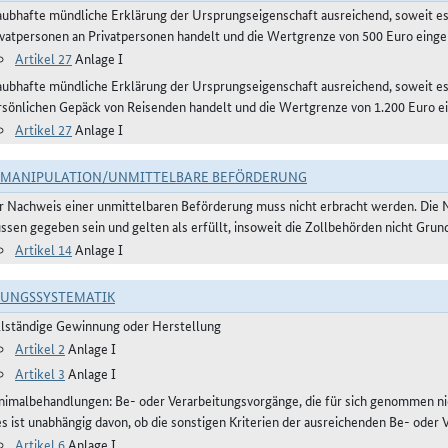
aubhafte mündliche Erklärung der Ursprungseigenschaft ausreichend, soweit e
ivatpersonen an Privatpersonen handelt und die Wertgrenze von 500 Euro eingeh
Artikel 27
Anlage I
aubhafte mündliche Erklärung der Ursprungseigenschaft ausreichend, soweit 
rsönlichen Gepäck von Reisenden handelt und die Wertgrenze von 1.200 Euro ei
Artikel 27
Anlage I
TMANIPULATION/UNMITTELBARE BEFÖRDERUNG
r Nachweis einer unmittelbaren Beförderung muss nicht erbracht werden. Die 
ssen gegeben sein und gelten als erfüllt, insoweit die Zollbehörden nicht Gru
Artikel 14
Anlage I
RUNGSSYSTEMATIK
llständige Gewinnung oder Herstellung
Artikel 2
Anlage I
Artikel 3
Anlage I
nimalbehandlungen: Be- oder Verarbeitungsvorgänge, die für sich genommen ni
es ist unabhängig davon, ob die sonstigen Kriterien der ausreichenden Be- oder 
Artikel 6
Anlage I