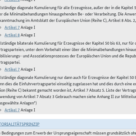
lständige diagonale Kumulierung für alle Erzeugnisse, außer der in die Kapitel 
er die Minimalbehandlungen hinausgehenden Be- oder Verarbeitung. Die Anwen
kanntmachung im Amtsblatt der Europäischen Union (Reihe C), Artikel 8 Abs. 2,
Artikel 7
Anlage I
Artikel 8
Anlage I
llständige bilaterale Kumulierung für Erzeugnisse der Kapitel 50 bis 63, nur fü
rtragsparteien, unter dem Vorbehalt einer über die Minimalbehandlungen hinau
abilisierungs- und Assoziationsprozesses der Europäischen Union und die Repub
tragspartei.
Artikel 7
Anlage I
llständige diagonale Kumulierung nur dann auch für Erzeugnisse der Kapitel 50 bi
nn dies die Einfuhrvertragspartei einseitig zugelassen hat und dies durch eine
ion (Reihe C) bekannt gemacht worden ist, Artikel 7 Absatz 5. Liste der Vertra
wendung von Artikel 7 Absatz 3 Gebrauch machen siehe Anhang II zur Mitteilu
usgewählte Anlagen")
Artikel 7
Anlage I
TORIALITÄTSPRINZIP
e Bedingungen zum Erwerb der Ursprungseigenschaft müssen grundsätzlich ohne