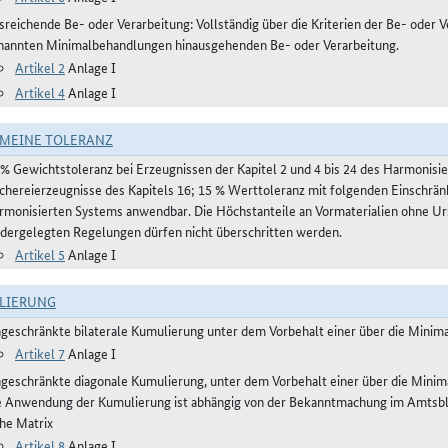
reichende Be- oder Verarbeitung: Vollständig über die Kriterien der Be- oder Ve
nannten Minimalbehandlungen hinausgehenden Be- oder Verarbeitung.
Artikel 2
Anlage I
Artikel 4
Anlage I
MEINE TOLERANZ
 % Gewichtstoleranz bei Erzeugnissen der Kapitel 2 und 4 bis 24 des Harmonis
schereierzeugnisse des Kapitels 16; 15 % Werttoleranz mit folgenden Einschrän
rmonisierten Systems anwendbar. Die Höchstanteile an Vormaterialien ohne Urs
edergelegten Regelungen dürfen nicht überschritten werden.
Artikel 5
Anlage I
LIERUNG
ngeschränkte bilaterale Kumulierung unter dem Vorbehalt einer über die Mini
Artikel 7
Anlage I
ngeschränkte diagonale Kumulierung, unter dem Vorbehalt einer über die Mini
e Anwendung der Kumulierung ist abhängig von der Bekanntmachung im Amtsblatt
ehe Matrix
Artikel 8
Anlage I