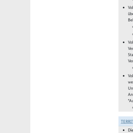
Vol
üb
Be
Vo
Ve
St
Ver
Vo
we
Un
An
"A
TERRI
Di