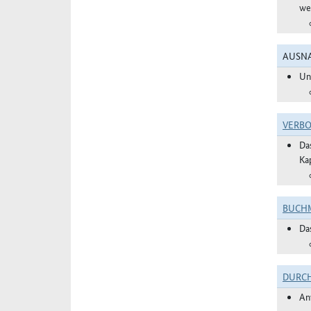
we
AUSNA
Un
VERBO
Da
Ka
BUCHM
Da
DURC
An