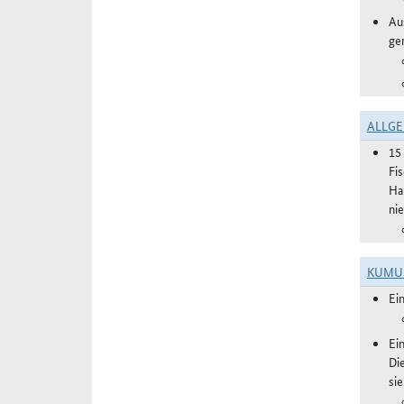
Aus
ge
ALLGE
15
Fi
Ha
ni
KUMU
Ei
Ei
Di
si