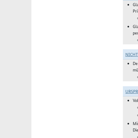
Gl
Pr
Gl
pe
NICH
De
mü
URSP
Vo
Mi
Di