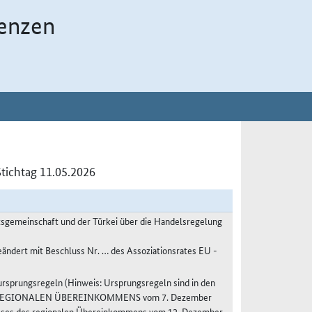
enzen
tichtag 11.05.2026
sgemeinschaft und der Türkei über die Handelsregelung
eändert mit Beschluss Nr. … des Assoziationsrates EU -
sprungsregeln (Hinweis: Ursprungsregeln sind in den
S REGIONALEN ÜBEREINKOMMENS vom 7. Dezember
usses des regionalen Übereinkommens vom 12. Dezember