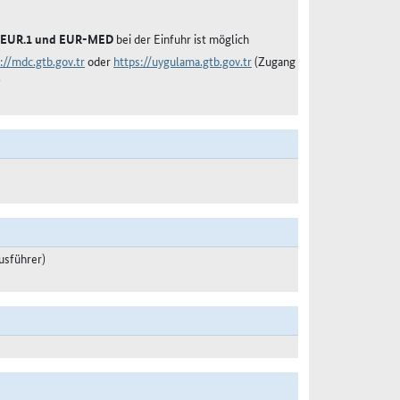
en EUR.1 und EUR-MED
bei der Einfuhr ist möglich
://mdc.gtb.gov.tr
oder
https://uygulama.gtb.gov.tr
(Zugang
)
usführer)