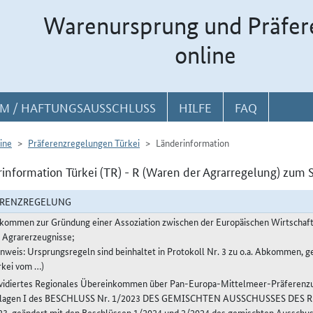
Warenursprung und Präfer
online
M / HAFTUNGSAUSSCHLUSS
HILFE
FAQ
ine
Präferenzregelungen Türkei
Länderinformation
information Türkei (TR) - R (Waren der Agrarregelung) zum S
ERENZREGELUNG
kommen zur Gründung einer Assoziation zwischen der Europäischen Wirtschaft
r Agrarerzeugnisse;
inweis: Ursprungsregeln sind beinhaltet in Protokoll Nr. 3 zu o.a. Abkommen, g
rkei vom …)
vidiertes Regionales Übereinkommen über Pan-Europa-Mittelmeer-Präferenzur
lagen I des BESCHLUSS Nr. 1/2023 DES GEMISCHTEN AUSSCHUSSES DE
23, geändert mit den Beschlüssen 1/2024 und 2/2024 des gemischten Aussch