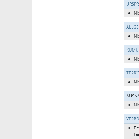
URSP
Ni
ALLGE
Ni
KUMU
Ni
TERRI
Ni
AUSNA
Ni
VERBO
En
Fü