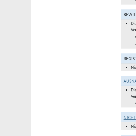
BEWIL
Di
Ve
REGIS
Ni
AUSN
Di
Ve
NICH
Ni