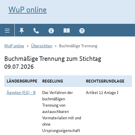
Direkt zur Navigation für Kontakt, Impressum, Aktuelles, Hilfe und FAQ
WuP-Navigation öffnen
Direkt zum Inhalt
WuP online
WuP online
Übersichten
Buchmäßige Trennung
Buchmäßige Trennung zum Stichtag
09.07.2026
LÄNDERGRUPPE
REGELUNG
RECHTSGRUNDLAGE
Ägypten (EG) - R
Das Verfahren der
Artikel 12 Anlage I
buchmäßigen
Trennung von
austauschbaren
Vormaterialien mit und
ohne
Ursprungseigenschaft