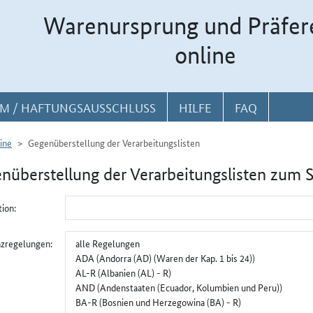
Warenursprung und Präfer
online
M / HAFTUNGSAUSSCHLUSS
HILFE
FAQ
ine
Gegenüberstellung der Verarbeitungslisten
nüberstellung der Verarbeitungslisten zum 
penauswahl für Gegenüberstellung
ion:
nzregelungen: