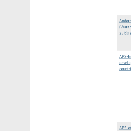
Andorr
(Waren
25 bis 
APS-le
develo
countr
APS-o