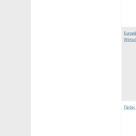
Europä
Wirtsc
Färöer