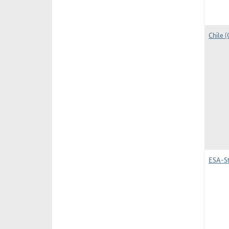
Chile (
ESA-St