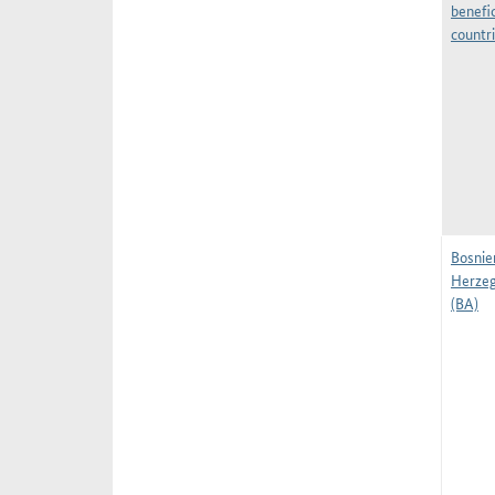
benefic
countr
Bosnie
Herze
(BA)