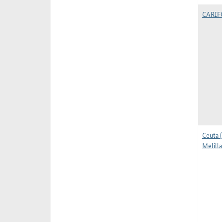
CARI
Ceuta 
Melilla