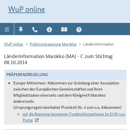
Direkt zur Navigation für Kontakt, Impressum, Aktuelles, Hilfe und FAQ
WuP-Navigation öffnen
Direkt zum Inhalt
WuP online
WuP online
Präferenzregelung Marokko
Länderinformation
Länderinformation Marokko (MA) - C zum Stichtag
08.10.2014
PRÄFERENZREGELUNG
Europa-Mittelmeer-Abkommen zur Gründung einer Assoziation
zwischen den Europäischen Gemeinschaften und ihren
Mitgliedstaaten einerseits und dem Königreich Marokko
andererseits
(Ursprungsregeln beinhaltet Protokoll Nr. 4 zum o.a. Abkommen)
auf die Regelung bezogener Fundstellennachweis im EUR-Lex
Portal