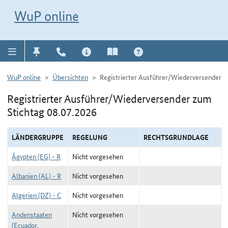
Direkt zur Navigation für Kontakt, Impressum, Aktuelles, Hilfe und FAQ
WuP-Navigation öffnen
Direkt zum Inhalt
WuP online
WuP online
Übersichten
Registrierter Ausführer/Wiederversender
Registrierter Ausführer/Wiederversender zum
Stichtag 08.07.2026
LÄNDERGRUPPE
REGELUNG
RECHTSGRUNDLAGE
Ägypten (EG) - R
Nicht vorgesehen
Albanien (AL) - R
Nicht vorgesehen
Algerien (DZ) - C
Nicht vorgesehen
Andenstaaten
Nicht vorgesehen
(Ecuador,