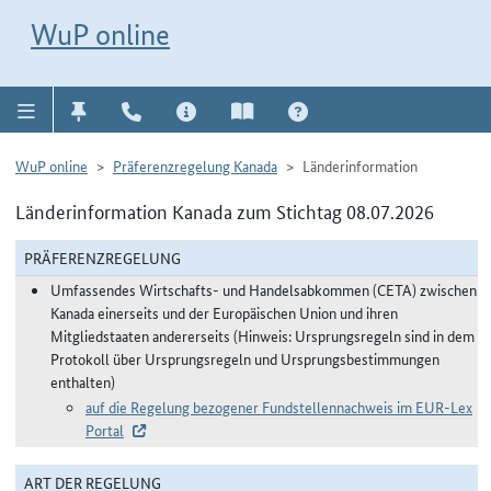
Direkt zur Navigation für Kontakt, Impressum, Aktuelles, Hilfe und FAQ
WuP-Navigation öffnen
Direkt zum Inhalt
WuP online
WuP online
Präferenzregelung Kanada
Länderinformation
Länderinformation Kanada zum Stichtag 08.07.2026
PRÄFERENZREGELUNG
Umfassendes Wirtschafts- und Handelsabkommen (CETA) zwischen
Kanada einerseits und der Europäischen Union und ihren
Mitgliedstaaten andererseits (Hinweis: Ursprungsregeln sind in dem
Protokoll über Ursprungsregeln und Ursprungsbestimmungen
enthalten)
auf die Regelung bezogener Fundstellennachweis im EUR-Lex
Portal
ART DER REGELUNG