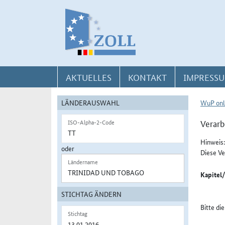
Direkt zur Navigation für Kontakt, Impressum, Aktuelles, Hilfe und FAQ
Direkt zur Länderauswahl und WuP-Navigation
Direkt zum Inhalt
AKTUELLES
KONTAKT
IMPRESSU
LÄNDERAUSWAHL
WuP onl
Verarb
ISO-Alpha-2-Code
Hinweis:
oder
Diese Ve
Ländername
Kapitel
STICHTAG ÄNDERN
Bitte di
Stichtag