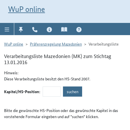
Direkt zur Navigation für Kontakt, Impressum, Aktuelles, Hilfe und FAQ
WuP-Navigation öffnen
Direkt zum Inhalt
WuP online
WuP online
Präferenzregelung Mazedonien
Verarbeitungsliste
Verarbeitungsliste Mazedonien (MK) zum Stichtag
13.01.2016
Hinweis:
Diese Verarbeitungsliste besitzt den HS-Stand 2007.
Kapitel/HS-Position:
Bitte die gewünschte HS-Position oder das gewünschte Kapitel in das
vorstehende Formular eingeben und auf "suchen" klicken.