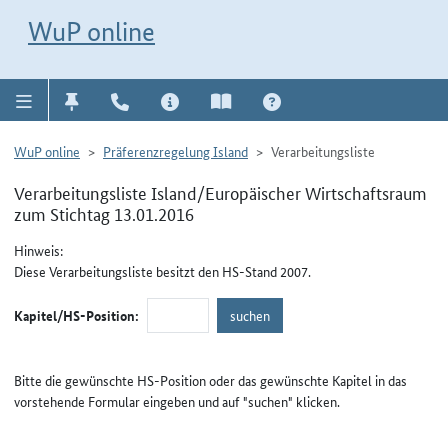
Direkt zur Navigation für Kontakt, Impressum, Aktuelles, Hilfe und FAQ
WuP-Navigation öffnen
Direkt zum Inhalt
WuP online
WuP online
Präferenzregelung Island
Verarbeitungsliste
Verarbeitungsliste Island/Europäischer Wirtschaftsraum
zum Stichtag 13.01.2016
Hinweis:
Diese Verarbeitungsliste besitzt den HS-Stand 2007.
Kapitel/HS-Position:
Bitte die gewünschte HS-Position oder das gewünschte Kapitel in das
vorstehende Formular eingeben und auf "suchen" klicken.