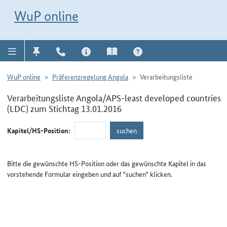
Direkt zur Navigation für Kontakt, Impressum, Aktuelles, Hilfe und FAQ
WuP-Navigation öffnen
Direkt zum Inhalt
WuP online
WuP online
Präferenzregelung Angola
Verarbeitungsliste
Verarbeitungsliste Angola/APS-least developed countries
(LDC) zum Stichtag 13.01.2016
Kapitel/HS-Position:
Bitte die gewünschte HS-Position oder das gewünschte Kapitel in das
vorstehende Formular eingeben und auf "suchen" klicken.