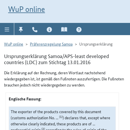
Direkt zur Navigation für Kontakt, Impressum, Aktuelles, Hilfe und FAQ
WuP-Navigation öffnen
Direkt zum Inhalt
WuP online
WuP online
Präferenzregelung Samoa
Ursprungserklärung
Ursprungserklärung Samoa/APS-least developed
countries (LDC) zum Stichtag 13.01.2016
Die Erklärung auf der Rechnung, deren Wortlaut nachstehend
wiedergegeben ist, ist gemäß den Fußnoten auszufertigen. Die Fußnoten
brauchen jedoch nicht wiedergegeben zu werden.
Englische Fassung:
The exporter of the products covered by this document
(1)
(customs authorization No. ...
) declares that, except where
otherwise clearly indicated, these products are of ...
(2)
preferential origin
according to the rules of origin of the