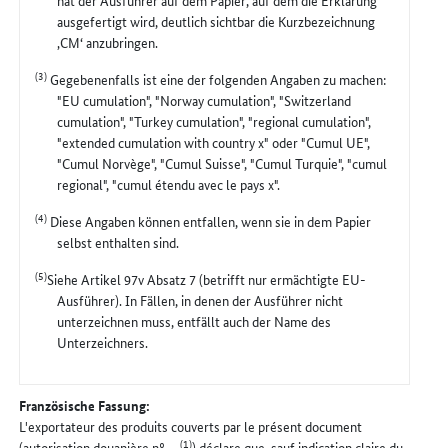
hat der Ausführer auf dem Papier, auf dem die Erklärung
ausgefertigt wird, deutlich sichtbar die Kurzbezeichnung
‚CM‘ anzubringen.
(3)
Gegebenenfalls ist eine der folgenden Angaben zu machen:
"EU cumulation", "Norway cumulation", "Switzerland
cumulation", "Turkey cumulation", "regional cumulation",
"extended cumulation with country x" oder "Cumul UE",
"Cumul Norvège", "Cumul Suisse", "Cumul Turquie", "cumul
regional", "cumul étendu avec le pays x".
(4)
Diese Angaben können entfallen, wenn sie in dem Papier
selbst enthalten sind.
(5)
Siehe Artikel 97v Absatz 7 (betrifft nur ermächtigte EU-
Ausführer). In Fällen, in denen der Ausführer nicht
unterzeichnen muss, entfällt auch der Name des
Unterzeichners.
Französische Fassung:
L'exportateur des produits couverts par le présent document
(1)
(autorisation douanière nº ...
) déclare que, sauf indication claire du