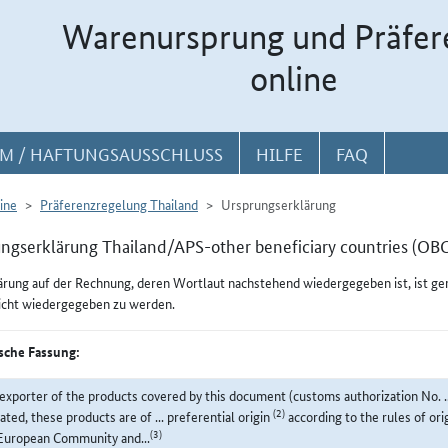
Warenursprung und Präfer
online
M / HAFTUNGSAUSSCHLUSS
HILFE
FAQ
ine
Präferenzregelung Thailand
Ursprungserklärung
ngserklärung Thailand/APS-other beneficiary countries (OBC
ärung auf der Rechnung, deren Wortlaut nachstehend wiedergegeben ist, ist g
icht wiedergegeben zu werden.
sche Fassung:
exporter of the products covered by this document (customs authorization No. .
(2)
cated, these products are of ... preferential origin
according to the rules of or
(3)
European Community and...