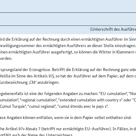
(Unterschrift des Ausführ
rd die Erklärung auf der Rechnung durch einen ermächtigten Ausführer im Sinne 
ewilligungsnummer des ermächtigten Ausführers an dieser Stelle einzutragen.
inen ermächtigten Ausführer ausgefertigt, so können die Wörter in Klammern
werden.
sprungsland der Erzeugnisse. Betrifft die Erklärung auf der Rechnung ganz ode
elilla im Sinne des Artikels 97j, so hat der Ausführer auf dem Papier, auf dem d
Kurzbezeichnung ‚CM‘ anzubringen.
gebenenfalls ist eine der folgenden Angaben zu machen: "EU cumulation", "Nor
umulation", "regional cumulation", "extended cumulation with country x" oder 
Cumul Turquie", "cumul regional", "cumul étendu avec le pays x".
ese Angaben können entfallen, wenn sie in dem Papier selbst enthalten sind.
ehe Artikel 97v Absatz 7 (betrifft nur ermächtigte EU-Ausführer). In Fällen, in
ntfällt auch der Name des Unterzeichners.