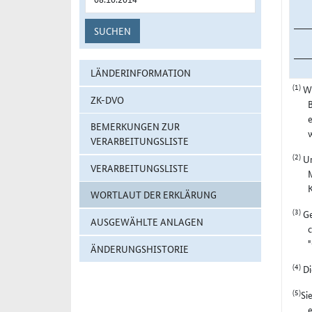
SUCHEN
LÄNDERINFORMATION
(1)
Wi
ZK-DVO
B
e
BEMERKUNGEN ZUR
VERARBEITUNGSLISTE
(2)
Ur
VERARBEITUNGSLISTE
M
WORTLAUT DER ERKLÄRUNG
(3)
Ge
AUSGEWÄHLTE ANLAGEN
c
"
ÄNDERUNGSHISTORIE
(4)
Di
(5)
Si
e