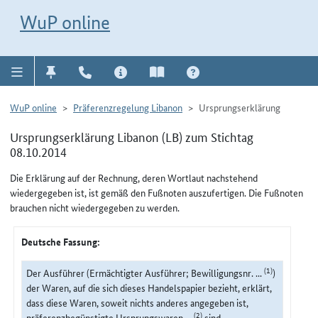
Direkt zur Navigation für Kontakt, Impressum, Aktuelles, Hilfe und FAQ
WuP-Navigation öffnen
Direkt zum Inhalt
WuP online
WuP online
Präferenzregelung Libanon
Ursprungserklärung
Ursprungserklärung Libanon (LB) zum Stichtag
08.10.2014
Die Erklärung auf der Rechnung, deren Wortlaut nachstehend
wiedergegeben ist, ist gemäß den Fußnoten auszufertigen. Die Fußnoten
brauchen nicht wiedergegeben zu werden.
Deutsche Fassung:
(1)
Der Ausführer (Ermächtigter Ausführer; Bewilligungsnr. ...
)
der Waren, auf die sich dieses Handelspapier bezieht, erklärt,
dass diese Waren, soweit nichts anderes angegeben ist,
(2)
präferenzbegünstigte Ursprungswaren ...
sind.