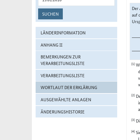
Der 
SUCHEN
auf 
Ursp
LÄNDERINFORMATION
ANHANG II
BEMERKUNGEN ZUR
VERARBEITUNGSLISTE
(1)
Wi
d
VERARBEITUNGSLISTE
WORTLAUT DER ERKLÄRUNG
(2)
De
AUSGEWÄHLTE ANLAGEN
i
a
ÄNDERUNGSHISTORIE
(3)
Di
(4)
Si