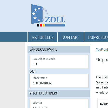
Direkt zur Navigation für Kontakt, Impressum, Aktuelles, Hilfe und FAQ
Direkt zur Länderauswahl und WuP-Navigation
Direkt zum Inhalt
AKTUELLES
KONTAKT
IMPRESSU
LÄNDERAUSWAHL
WuP onl
Urspru
ISO-Alpha-2-Code
oder
Die Erkl
Ländername
Sprachfa
mit Tint
wiederg
STICHTAG ÄNDERN
Stichtag
Deuts