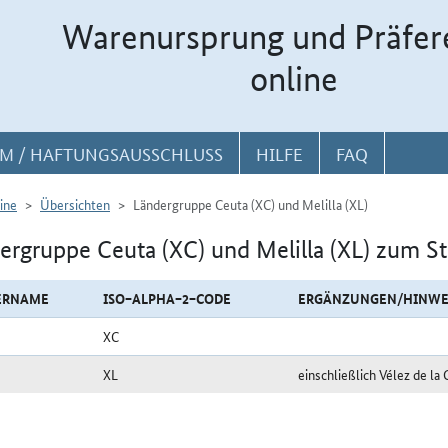
Warenursprung und Präfer
online
M / HAFTUNGSAUSSCHLUSS
HILFE
FAQ
ine
Übersichten
Ländergruppe Ceuta (XC) und Melilla (XL)
ergruppe Ceuta (XC) und Melilla (XL) zum S
ERNAME
ISO−ALPHA−2−CODE
ERGÄNZUNGEN/HINWE
XC
XL
einschließlich Vélez de l
uppe Ceuta (XC) und Melilla (XL) zum Stichtag 16.04.2024