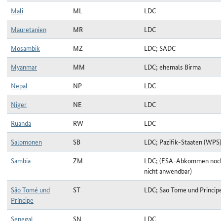
Mali
ML
LDC
Mauretanien
MR
LDC
Mosambik
MZ
LDC; SADC
Myanmar
MM
LDC; ehemals Birma
Nepal
NP
LDC
Niger
NE
LDC
Ruanda
RW
LDC
Salomonen
SB
LDC; Pazifik-Staaten (WPS
Sambia
ZM
LDC; (ESA-Abkommen noc
nicht anwendbar)
São Tomé und
ST
LDC; Sao Tome und Princip
Príncipe
Senegal
SN
LDC