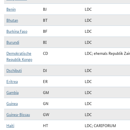
Benin
BJ
LDC
Bhutan
BT
LDC
Burkina Faso
BF
LDC
Burundi
BI
LDC
Demokratische
CD
LDC; ehemals Republik Zai
Republik Kongo
Dschibuti
DJ
LDC
Eritrea
ER
LDC
Gambia
GM
LDC
Guinea
GN
LDC
Guinea-Bissau
GW
LDC
Haiti
HT
LDC; CARIFORUM