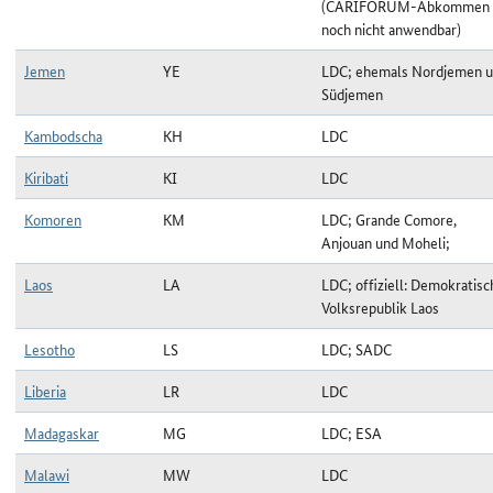
(CARIFORUM-Abkommen
noch nicht anwendbar)
Jemen
YE
LDC; ehemals Nordjemen 
Südjemen
Kambodscha
KH
LDC
Kiribati
KI
LDC
Komoren
KM
LDC; Grande Comore,
Anjouan und Moheli;
Laos
LA
LDC; offiziell: Demokratisc
Volksrepublik Laos
Lesotho
LS
LDC; SADC
Liberia
LR
LDC
Madagaskar
MG
LDC; ESA
Malawi
MW
LDC