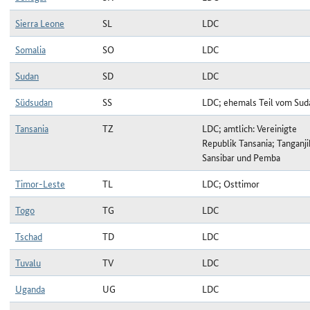
Sierra Leone
SL
LDC
Somalia
SO
LDC
Sudan
SD
LDC
Südsudan
SS
LDC; ehemals Teil vom Sud
Tansania
TZ
LDC; amtlich: Vereinigte
Republik Tansania; Tanganji
Sansibar und Pemba
Timor-Leste
TL
LDC; Osttimor
Togo
TG
LDC
Tschad
TD
LDC
Tuvalu
TV
LDC
Uganda
UG
LDC