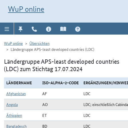
Direkt zur Navigation für Kontakt, Impressum, Aktuelles, Hilfe und FAQ
WuP-Navigation öffnen
Direkt zum Inhalt
WuP online
WuP online
Übersichten
Ländergruppe APS-least developed countries (LDC)
Ländergruppe APS-least developed countries
(LDC) zum Stichtag 17.07.2024
LÄNDERNAME
ISO−ALPHA−2−CODE
ERGÄNZUNGEN/HINWEI
Afghanistan
AF
LDC
Angola
AO
LDC; einschließlich Cabinda
Äthiopien
ET
LDC
Bangladesch
BD
LDC