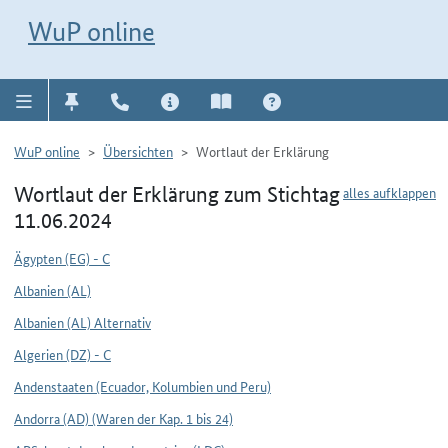
Direkt zur Navigation für Kontakt, Impressum, Aktuelles, Hilfe und FAQ
WuP-Navigation öffnen
Direkt zum Inhalt
WuP online
WuP online
Übersichten
Wortlaut der Erklärung
Wortlaut der Erklärung zum Stichtag
alles aufklappen
11.06.2024
Ägypten (EG) - C
Albanien (AL)
Albanien (AL) Alternativ
Algerien (DZ) - C
Andenstaaten (Ecuador, Kolumbien und Peru)
Andorra (AD) (Waren der Kap. 1 bis 24)