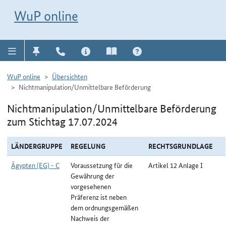
Direkt zur Navigation für Kontakt, Impressum, Aktuelles, Hilfe und FAQ
WuP-Navigation öffnen
Direkt zum Inhalt
WuP online
WuP online
Übersichten
Nichtmanipulation/Unmittelbare Beförderung
Nichtmanipulation/Unmittelbare Beförderung
zum Stichtag 17.07.2024
LÄNDERGRUPPE
REGELUNG
RECHTSGRUNDLAGE
Ägypten (EG) - C
Voraussetzung für die
Artikel 12 Anlage I
Gewährung der
vorgesehenen
Präferenz ist neben
dem ordnungsgemäßen
Nachweis der