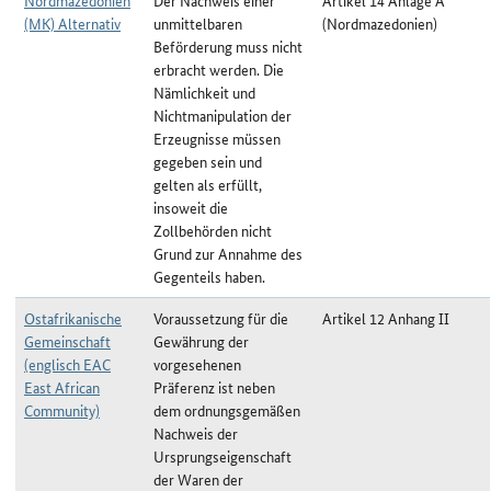
Nordmazedonien
Der Nachweis einer
Artikel 14 Anlage A
(MK) Alternativ
unmittelbaren
(Nordmazedonien)
Beförderung muss nicht
erbracht werden. Die
Nämlichkeit und
Nichtmanipulation der
Erzeugnisse müssen
gegeben sein und
gelten als erfüllt,
insoweit die
Zollbehörden nicht
Grund zur Annahme des
Gegenteils haben.
Ostafrikanische
Voraussetzung für die
Artikel 12 Anhang II
Gemeinschaft
Gewährung der
(englisch EAC
vorgesehenen
East African
Präferenz ist neben
Community)
dem ordnungsgemäßen
Nachweis der
Ursprungseigenschaft
der Waren der