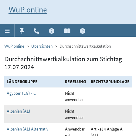
Direkt zur Navigation für Kontakt, Impressum, Aktuelles, Hilfe und FAQ
WuP-Navigation öffnen
Direkt zum Inhalt
WuP online
WuP online
Übersichten
Durchschnittswertkalkulation
Durchschnittswertkalkulation zum Stichtag
17.07.2024
LÄNDERGRUPPE
REGELUNG
RECHTSGRUNDLAGE
Ägypten (EG) - C
Nicht
anwendbar
Albanien (AL)
Nicht
anwendbar
Albanien (AL) Alternativ
Anwendbar
Artikel 4 Anlage A
mit
(AL)