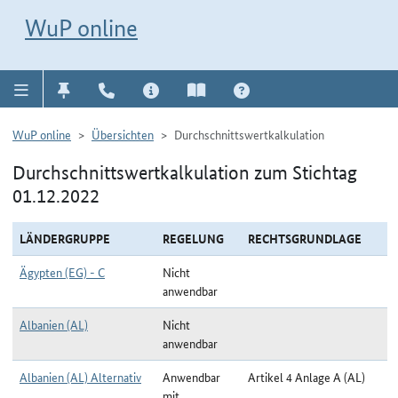
Direkt zur Navigation für Kontakt, Impressum, Aktuelles, Hilfe und FAQ
WuP-Navigation öffnen
Direkt zum Inhalt
WuP online
WuP online
Übersichten
Durchschnittswertkalkulation
Durchschnittswertkalkulation zum Stichtag
01.12.2022
LÄNDERGRUPPE
REGELUNG
RECHTSGRUNDLAGE
Ägypten (EG) - C
Nicht
anwendbar
Albanien (AL)
Nicht
anwendbar
Albanien (AL) Alternativ
Anwendbar
Artikel 4 Anlage A (AL)
mit