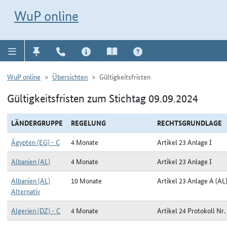
Direkt zur Navigation für Kontakt, Impressum, Aktuelles, Hilfe und FAQ
WuP-Navigation öffnen
Direkt zum Inhalt
WuP online
WuP online
Übersichten
Gültigkeitsfristen
Gültigkeitsfristen zum Stichtag 09.09.2024
LÄNDERGRUPPE
REGELUNG
RECHTSGRUNDLAGE
Ägypten (EG) - C
4 Monate
Artikel 23 Anlage I
Albanien (AL)
4 Monate
Artikel 23 Anlage I
Albanien (AL)
10 Monate
Artikel 23 Anlage A (AL
Alternativ
Algerien (DZ) - C
4 Monate
Artikel 24 Protokoll Nr.