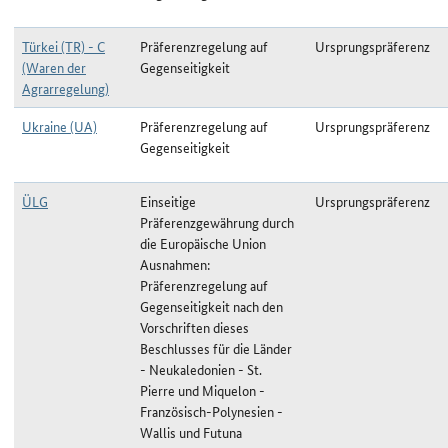
Türkei (TR) - C
Präferenzregelung auf
Ursprungspräferenz
(Waren der
Gegenseitigkeit
Agrarregelung)
Ukraine (UA)
Präferenzregelung auf
Ursprungspräferenz
Gegenseitigkeit
ÜLG
Einseitige
Ursprungspräferenz
Präferenzgewährung durch
die Europäische Union
Ausnahmen:
Präferenzregelung auf
Gegenseitigkeit nach den
Vorschriften dieses
Beschlusses für die Länder
- Neukaledonien - St.
Pierre und Miquelon -
Französisch-Polynesien -
Wallis und Futuna