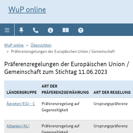
Direkt zur Navigation für Kontakt, Impressum, Aktuelles, Hilfe und FAQ
WuP-Navigation öffnen
Direkt zum Inhalt
WuP online
WuP online
Übersichten
Präferenzregelungen der Europäischen Union / Gemeinschaft
Präferenzregelungen der Europäischen Union /
Gemeinschaft zum Stichtag 11.06.2023
ART DER
LÄNDERGRUPPE
PRÄFERENZGEWÄHRUNG
ART DER REGELUNG
Ägypten (EG) - C
Präferenzregelung auf
Ursprungspräferenz
Gegenseitigkeit
Albanien (AL)
Präferenzregelung auf
Ursprungspräferenz
Gegenseitigkeit