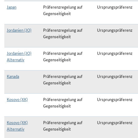
Japan
Präferenzregelung auf
Ursprungspräferenz
Gegenseitigkeit
Jordanien (JO)
Präferenzregelung auf
Ursprungspräferenz
Gegenseitigkeit
Jordanien (JO)
Präferenzregelung auf
Ursprungspräferenz
Alternativ
Gegenseitigkeit
Kanada
Präferenzregelung auf
Ursprungspräferenz
Gegenseitigkeit
Kosovo (XK)
Präferenzregelung auf
Ursprungspräferenz
Gegenseitigkeit
Kosovo (XK)
Präferenzregelung auf
Ursprungspräferenz
Alternativ
Gegenseitigkeit