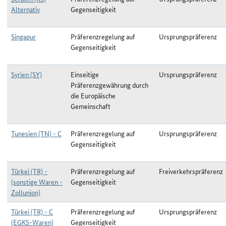
Alternativ
Gegenseitigkeit
Singapur
Präferenzregelung auf
Ursprungspräferenz
Gegenseitigkeit
Syrien (SY)
Einseitige
Ursprungspräferenz
Präferenzgewährung durch
die Europäische
Gemeinschaft
Tunesien (TN) - C
Präferenzregelung auf
Ursprungspräferenz
Gegenseitigkeit
Türkei (TR) -
Präferenzregelung auf
Freiverkehrspräferenz
(sonstige Waren -
Gegenseitigkeit
Zollunion)
Türkei (TR) - C
Präferenzregelung auf
Ursprungspräferenz
(EGKS-Waren)
Gegenseitigkeit