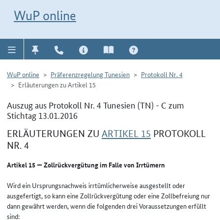
Direkt zur Navigation für Kontakt, Impressum, Aktuelles, Hilfe und FAQ
WuP-Navigation öffnen
Direkt zum Inhalt
WuP online
WuP online
Präferenzregelung Tunesien
Protokoll Nr. 4
Erläuterungen zu Artikel 15
Auszug aus Protokoll Nr. 4 Tunesien (TN) - C zum
Stichtag 13.01.2016
ERLÄUTERUNGEN ZU
ARTIKEL 15
PROTOKOLL
NR. 4
Artikel 15 — Zollrückvergütung im Falle von Irrtümern
Wird ein Ursprungsnachweis irrtümlicherweise ausgestellt oder
ausgefertigt, so kann eine Zollrückvergütung oder eine Zollbefreiung nur
dann gewährt werden, wenn die folgenden drei Voraussetzungen erfüllt
sind: