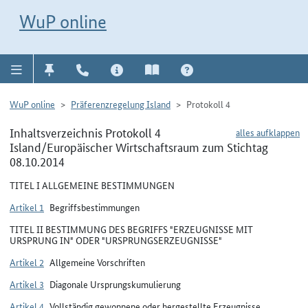
Direkt zur Navigation für Kontakt, Impressum, Aktuelles, Hilfe und FAQ
WuP-Navigation öffnen
Direkt zum Inhalt
WuP online
WuP online
Präferenzregelung Island
Protokoll 4
Inhaltsverzeichnis Protokoll 4
alles aufklappen
Island/Europäischer Wirtschaftsraum zum Stichtag
08.10.2014
TITEL I ALLGEMEINE BESTIMMUNGEN
Artikel 1
Begriffsbestimmungen
TITEL II BESTIMMUNG DES BEGRIFFS "ERZEUGNISSE MIT
URSPRUNG IN" ODER "URSPRUNGSERZEUGNISSE"
Artikel 2
Allgemeine Vorschriften
Artikel 3
Diagonale Ursprungskumulierung
Artikel 4
Vollständig gewonnene oder hergestellte Erzeugnisse