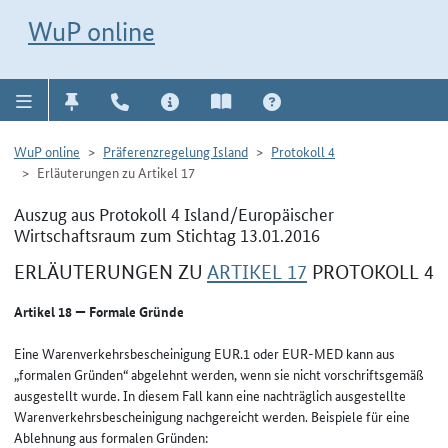
Direkt zur Navigation für Kontakt, Impressum, Aktuelles, Hilfe und FAQ
WuP-Navigation öffnen
Direkt zum Inhalt
WuP online
WuP online
Präferenzregelung Island
Protokoll 4
Erläuterungen zu Artikel 17
Auszug aus Protokoll 4 Island/Europäischer
Wirtschaftsraum zum Stichtag 13.01.2016
ERLÄUTERUNGEN ZU
ARTIKEL 17
PROTOKOLL 4
Artikel 18 — Formale Gründe
Eine Warenverkehrsbescheinigung EUR.1 oder EUR-MED kann aus
„formalen Gründen“ abgelehnt werden, wenn sie nicht vorschriftsgemäß
ausgestellt wurde. In diesem Fall kann eine nachträglich ausgestellte
Warenverkehrsbescheinigung nachgereicht werden. Beispiele für eine
Ablehnung aus formalen Gründen: