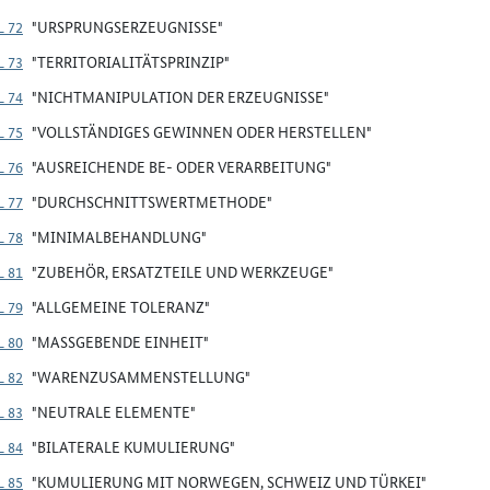
 72
"URSPRUNGSERZEUGNISSE"
 73
"TERRITORIALITÄTSPRINZIP"
 74
"NICHTMANIPULATION DER ERZEUGNISSE"
 75
"VOLLSTÄNDIGES GEWINNEN ODER HERSTELLEN"
 76
"AUSREICHENDE BE- ODER VERARBEITUNG"
 77
"DURCHSCHNITTSWERTMETHODE"
 78
"MINIMALBEHANDLUNG"
 81
"ZUBEHÖR, ERSATZTEILE UND WERKZEUGE"
 79
"ALLGEMEINE TOLERANZ"
 80
"MASSGEBENDE EINHEIT"
 82
"WARENZUSAMMENSTELLUNG"
 83
"NEUTRALE ELEMENTE"
 84
"BILATERALE KUMULIERUNG"
 85
"KUMULIERUNG MIT NORWEGEN, SCHWEIZ UND TÜRKEI"