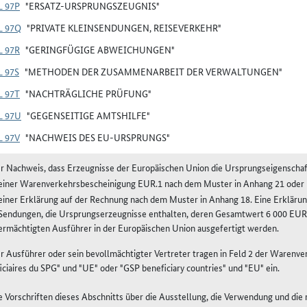
L 97P
"ERSATZ-URSPRUNGSZEUGNIS"
L 97Q
"PRIVATE KLEINSENDUNGEN, REISEVERKEHR"
L 97R
"GERINGFÜGIGE ABWEICHUNGEN"
 97S
"METHODEN DER ZUSAMMENARBEIT DER VERWALTUNGEN"
L 97T
"NACHTRÄGLICHE PRÜFUNG"
L 97U
"GEGENSEITIGE AMTSHILFE"
L 97V
"NACHWEIS DES EU-URSPRUNGS"
er Nachweis, dass Erzeugnisse der Europäischen Union die Ursprungseigenschaft
einer Warenverkehrsbescheinigung EUR.1 nach dem Muster in Anhang 21 oder
einer Erklärung auf der Rechnung nach dem Muster in Anhang 18. Eine Erkläru
Sendungen, die Ursprungserzeugnisse enthalten, deren Gesamtwert 6 000 EUR j
ermächtigten Ausführer in der Europäischen Union ausgefertigt werden.
er Ausführer oder sein bevollmächtigter Vertreter tragen in Feld 2 der Waren
iciaires du SPG" und "UE" oder "GSP beneficiary countries" und "EU" ein.
ie Vorschriften dieses Abschnitts über die Ausstellung, die Verwendung und di