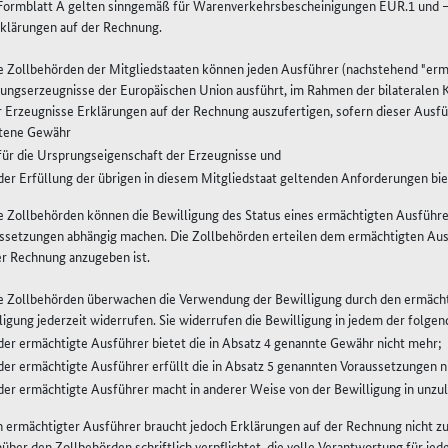
Formblatt A gelten sinngemäß für Warenverkehrsbescheinigungen EUR.1 und – 
rklärungen auf der Rechnung.
ie Zollbehörden der Mitgliedstaaten können jeden Ausführer (nachstehend "ermä
ungserzeugnisse der Europäischen Union ausführt, im Rahmen der bilateralen 
r Erzeugnisse Erklärungen auf der Rechnung auszufertigen, sofern dieser Ausfü
tene Gewähr
für die Ursprungseigenschaft der Erzeugnisse und
der Erfüllung der übrigen in diesem Mitgliedstaat geltenden Anforderungen bie
ie Zollbehörden können die Bewilligung des Status eines ermächtigten Ausführe
ssetzungen abhängig machen. Die Zollbehörden erteilen dem ermächtigten Ausf
er Rechnung anzugeben ist.
ie Zollbehörden überwachen die Verwendung der Bewilligung durch den ermächt
ligung jederzeit widerrufen. Sie widerrufen die Bewilligung in jedem der folgen
der ermächtigte Ausführer bietet die in Absatz 4 genannte Gewähr nicht mehr;
der ermächtigte Ausführer erfüllt die in Absatz 5 genannten Voraussetzungen n
der ermächtigte Ausführer macht in anderer Weise von der Bewilligung in unzul
in ermächtigter Ausführer braucht jedoch Erklärungen auf der Rechnung nicht z
über den Zollbehörden schriftlich verpflichtet, die volle Verantwortung für je