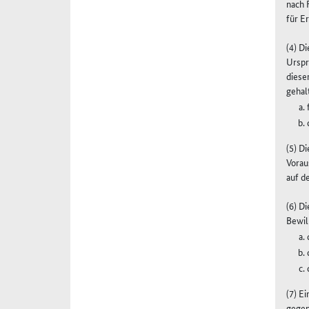
nach 
für E
(4) D
Urspr
diese
gehal
(5) D
Vorau
auf d
(6) D
Bewil
(7) E
gegen