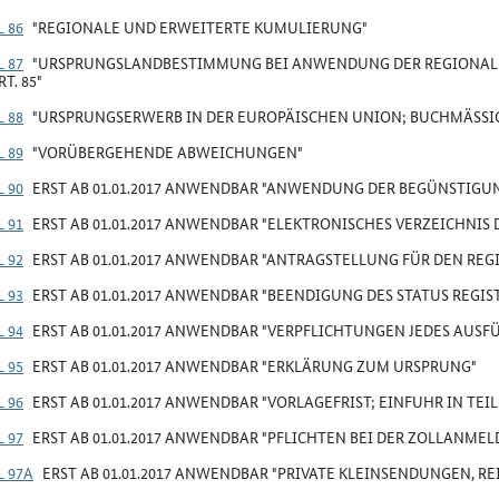
 86
"REGIONALE UND ERWEITERTE KUMULIERUNG"
 87
"URSPRUNGSLANDBESTIMMUNG BEI ANWENDUNG DER REGIONALE
T. 85"
 88
"URSPRUNGSERWERB IN DER EUROPÄISCHEN UNION; BUCHMÄSSI
 89
"VORÜBERGEHENDE ABWEICHUNGEN"
 90
ERST AB 01.01.2017 ANWENDBAR "ANWENDUNG DER BEGÜNSTIGU
 91
ERST AB 01.01.2017 ANWENDBAR "ELEKTRONISCHES VERZEICHNIS
 92
ERST AB 01.01.2017 ANWENDBAR "ANTRAGSTELLUNG FÜR DEN REG
 93
ERST AB 01.01.2017 ANWENDBAR "BEENDIGUNG DES STATUS REGI
 94
ERST AB 01.01.2017 ANWENDBAR "VERPFLICHTUNGEN JEDES AUSF
 95
ERST AB 01.01.2017 ANWENDBAR "ERKLÄRUNG ZUM URSPRUNG"
 96
ERST AB 01.01.2017 ANWENDBAR "VORLAGEFRIST; EINFUHR IN TE
 97
ERST AB 01.01.2017 ANWENDBAR "PFLICHTEN BEI DER ZOLLANME
L 97A
ERST AB 01.01.2017 ANWENDBAR "PRIVATE KLEINSENDUNGEN, RE