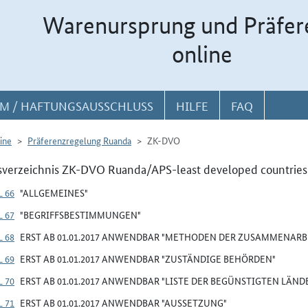
Warenursprung und Präfer
online
M / HAFTUNGSAUSSCHLUSS
HILFE
FAQ
ine
Präferenzregelung Ruanda
ZK-DVO
sverzeichnis ZK-DVO Ruanda/APS-least developed countries
 66
"ALLGEMEINES"
 67
"BEGRIFFSBESTIMMUNGEN"
 68
ERST AB 01.01.2017 ANWENDBAR "METHODEN DER ZUSAMMENARB
 69
ERST AB 01.01.2017 ANWENDBAR "ZUSTÄNDIGE BEHÖRDEN"
 70
ERST AB 01.01.2017 ANWENDBAR "LISTE DER BEGÜNSTIGTEN LÄND
 71
ERST AB 01.01.2017 ANWENDBAR "AUSSETZUNG"