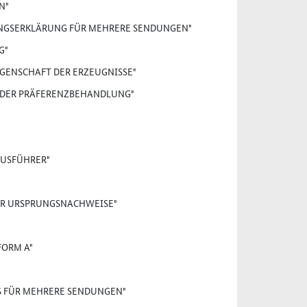
N"
RUNGSERKLÄRUNG FÜR MEHRERE SENDUNGEN"
G"
IGENSCHAFT DER ERZEUGNISSE"
G DER PRÄFERENZBEHANDLUNG"
AUSFÜHRER"
ER URSPRUNGSNACHWEISE"
FORM A"
S FÜR MEHRERE SENDUNGEN"