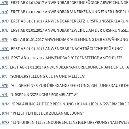
L 97B
ERST AB 01.01.2017 ANWENDBAR "GERINGFÜGIGE ABWEICHUNGE
L 97C
ERST AB 01.01.2017 ANWENDBAR "ANERKENNUNG EINER URSP
L 97D
ERST AB 01.01.2017 ANWENDBAR "ERSATZ-URSPRUNGSERKLÄRUN
L 97E
ERST AB 01.01.2017 ANWENDBAR "ZWEIFEL AN DER URSPRUNGSE
 97F
ERST AB 01.01.2017 ANWENDBAR "ABLEHNUNG DER GEWÄHRUN
L 97G
ERST AB 01.01.2017 ANWENDBAR "NACHTRÄGLICHE PRÜFUNG"
L 97H
ERST AB 01.01.2017 ANWENDBAR "GEGENSEITIGE AMTSHILFE"
 97I
ERST AB 01.01.2017 ANWENDBAR "ANFORDERUNGEN AN DEN EU-
 97J
"SONDERSTELLUNG CEUTA UND MELILLA"
L 97K
"ALLGEMEINES ZUR ÜBERGANGSREGELUNG; GELTUNGSDAUER D
 97L
"URSPRUNGSZEUGNIS FORMBLATT A"
L 97M
"ERKLÄRUNG AUF DER RECHNUNG / KUMULIERUNGSVERMERKE 
L 97N
"PFLICHTEN BEI DER ZOLLANMELDUNG"
L 97O
"EINFUHR IN TEILSENDUNGEN; EINZIGER URSPRUNGSNACHWEI