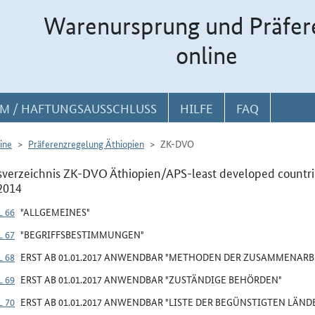
Warenursprung und Präfer
online
M / HAFTUNGSAUSSCHLUSS
HILFE
FAQ
ine
Präferenzregelung Äthiopien
ZK-DVO
sverzeichnis ZK-DVO Äthiopien/APS-least developed countri
2014
 66
"ALLGEMEINES"
 67
"BEGRIFFSBESTIMMUNGEN"
 68
ERST AB 01.01.2017 ANWENDBAR "METHODEN DER ZUSAMMENARB
 69
ERST AB 01.01.2017 ANWENDBAR "ZUSTÄNDIGE BEHÖRDEN"
 70
ERST AB 01.01.2017 ANWENDBAR "LISTE DER BEGÜNSTIGTEN LÄND