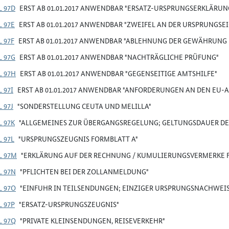
L 97D
ERST AB 01.01.2017 ANWENDBAR "ERSATZ-URSPRUNGSERKLÄRUN
L 97E
ERST AB 01.01.2017 ANWENDBAR "ZWEIFEL AN DER URSPRUNGSE
 97F
ERST AB 01.01.2017 ANWENDBAR "ABLEHNUNG DER GEWÄHRUN
L 97G
ERST AB 01.01.2017 ANWENDBAR "NACHTRÄGLICHE PRÜFUNG"
L 97H
ERST AB 01.01.2017 ANWENDBAR "GEGENSEITIGE AMTSHILFE"
 97I
ERST AB 01.01.2017 ANWENDBAR "ANFORDERUNGEN AN DEN EU-
 97J
"SONDERSTELLUNG CEUTA UND MELILLA"
L 97K
"ALLGEMEINES ZUR ÜBERGANGSREGELUNG; GELTUNGSDAUER D
 97L
"URSPRUNGSZEUGNIS FORMBLATT A"
L 97M
"ERKLÄRUNG AUF DER RECHNUNG / KUMULIERUNGSVERMERKE 
L 97N
"PFLICHTEN BEI DER ZOLLANMELDUNG"
L 97O
"EINFUHR IN TEILSENDUNGEN; EINZIGER URSPRUNGSNACHWEI
L 97P
"ERSATZ-URSPRUNGSZEUGNIS"
L 97Q
"PRIVATE KLEINSENDUNGEN, REISEVERKEHR"