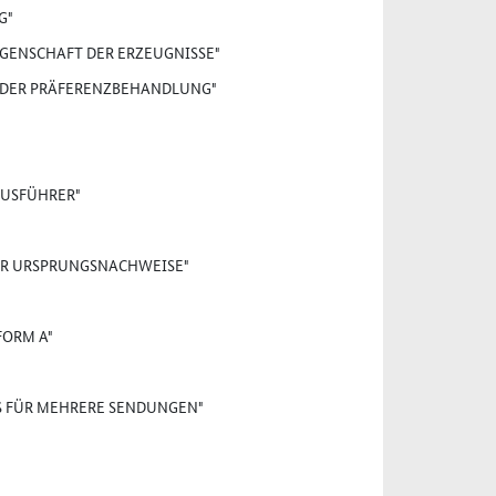
G"
IGENSCHAFT DER ERZEUGNISSE"
G DER PRÄFERENZBEHANDLUNG"
AUSFÜHRER"
ER URSPRUNGSNACHWEISE"
FORM A"
S FÜR MEHRERE SENDUNGEN"