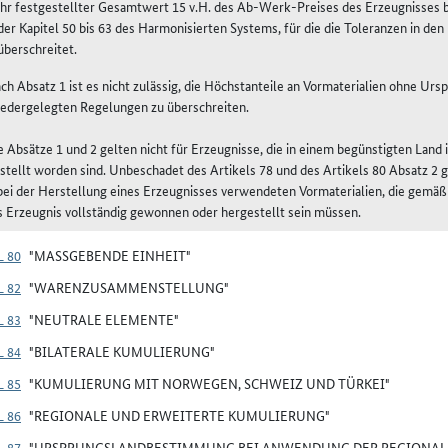
ihr festgestellter Gesamtwert 15 v.H. des Ab-Werk-Preises des Erzeugnisses
der Kapitel 50 bis 63 des Harmonisierten Systems, für die die Toleranzen in den
überschreitet.
ach Absatz 1 ist es nicht zulässig, die Höchstanteile an Vormaterialien ohne U
iedergelegten Regelungen zu überschreiten.
ie Absätze 1 und 2 gelten nicht für Erzeugnisse, die in einem begünstigten Land
stellt worden sind. Unbeschadet des Artikels 78 und des Artikels 80 Absatz 2 g
 bei der Herstellung eines Erzeugnisses verwendeten Vormaterialien, die gemäß
s Erzeugnis vollständig gewonnen oder hergestellt sein müssen.
 80
"MASSGEBENDE EINHEIT"
 82
"WARENZUSAMMENSTELLUNG"
 83
"NEUTRALE ELEMENTE"
 84
"BILATERALE KUMULIERUNG"
 85
"KUMULIERUNG MIT NORWEGEN, SCHWEIZ UND TÜRKEI"
 86
"REGIONALE UND ERWEITERTE KUMULIERUNG"
 87
"URSPRUNGSLANDBESTIMMUNG BEI ANWENDUNG DER REGIONALE