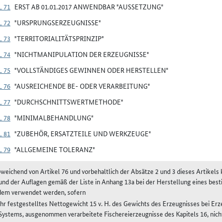
 71
ERST AB 01.01.2017 ANWENDBAR "AUSSETZUNG"
 72
"URSPRUNGSERZEUGNISSE"
 73
"TERRITORIALITÄTSPRINZIP"
 74
"NICHTMANIPULATION DER ERZEUGNISSE"
 75
"VOLLSTÄNDIGES GEWINNEN ODER HERSTELLEN"
 76
"AUSREICHENDE BE- ODER VERARBEITUNG"
 77
"DURCHSCHNITTSWERTMETHODE"
 78
"MINIMALBEHANDLUNG"
 81
"ZUBEHÖR, ERSATZTEILE UND WERKZEUGE"
 79
"ALLGEMEINE TOLERANZ"
bweichend von Artikel 76 und vorbehaltlich der Absätze 2 und 3 dieses Artikel
und der Auflagen gemäß der Liste in Anhang 13a bei der Herstellung eines be
dem verwendet werden, sofern
ihr festgestelltes Nettogewicht 15 v. H. des Gewichts des Erzeugnisses bei Erz
Systems, ausgenommen verarbeitete Fischereierzeugnisse des Kapitels 16, nich