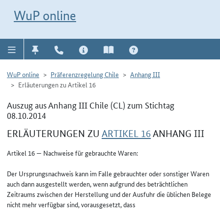
Direkt zur Navigation für Kontakt, Impressum, Aktuelles, Hilfe und FAQ
WuP-Navigation öffnen
Direkt zum Inhalt
WuP online
WuP online
Präferenzregelung Chile
Anhang III
Erläuterungen zu Artikel 16
Auszug aus Anhang III Chile (CL) zum Stichtag
08.10.2014
ERLÄUTERUNGEN ZU
ARTIKEL 16
ANHANG III
Artikel 16 — Nachweise für gebrauchte Waren:
Der Ursprungsnachweis kann im Falle gebrauchter oder sonstiger Waren
auch dann ausgestellt werden, wenn aufgrund des beträchtlichen
Zeitraums zwischen der Herstellung und der Ausfuhr die üblichen Belege
nicht mehr verfügbar sind, vorausgesetzt, dass