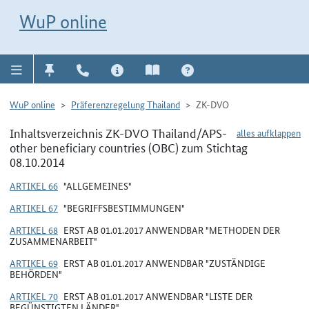
Direkt zur Navigation für Kontakt, Impressum, Aktuelles, Hilfe und FAQ
WuP-Navigation öffnen
Direkt zum Inhalt
WuP online
WuP online
Präferenzregelung Thailand
ZK-DVO
Inhaltsverzeichnis ZK-DVO Thailand/APS-
alles aufklappen
other beneficiary countries (OBC) zum Stichtag
08.10.2014
ARTIKEL 66
"ALLGEMEINES"
ARTIKEL 67
"BEGRIFFSBESTIMMUNGEN"
ARTIKEL 68
ERST AB 01.01.2017 ANWENDBAR "METHODEN DER
ZUSAMMENARBEIT"
ARTIKEL 69
ERST AB 01.01.2017 ANWENDBAR "ZUSTÄNDIGE
BEHÖRDEN"
ARTIKEL 70
ERST AB 01.01.2017 ANWENDBAR "LISTE DER
BEGÜNSTIGTEN LÄNDER"