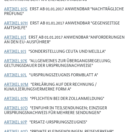
ARTIKEL 97G
ERST AB 01.01.2017 ANWENDBAR "NACHTRÄGLICHE
PRÜFUNG"
ARTIKEL 97H
ERST AB 01.01.2017 ANWENDBAR "GEGENSEITIGE
AMTSHILFE"
ARTIKEL 97I
ERST AB 01.01.2017 ANWENDBAR "ANFORDERUNGEN
AN DEN EU-AUSFÜHRER"
ARTIKEL 97J
"SONDERSTELLUNG CEUTA UND MELILLA"
ARTIKEL 97K
"ALLGEMEINES ZUR ÜBERGANGSREGELUNG;
GELTUNGSDAUER DER URSPRUNGSNACHWEISE"
ARTIKEL 97L
"URSPRUNGSZEUGNIS FORMBLATT A"
ARTIKEL 97M
"ERKLÄRUNG AUF DER RECHNUNG /
KUMULIERUNGSVERMERKE FORM A"
ARTIKEL 97N
"PFLICHTEN BEI DER ZOLLANMELDUNG"
ARTIKEL 97O
"EINFUHR IN TEILSENDUNGEN; EINZIGER
URSPRUNGSNACHWEIS FÜR MEHRERE SENDUNGEN"
ARTIKEL 97P
"ERSATZ-URSPRUNGSZEUGNIS"
ARTIKEL 97Q
"PRIVATE KLEINSENDUNGEN, REISEVERKEHR"