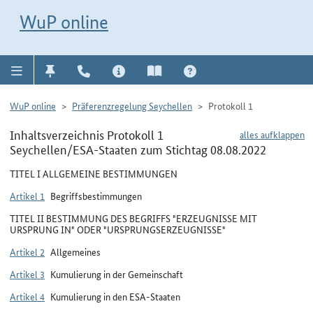
Direkt zur Navigation für Kontakt, Impressum, Aktuelles, Hilfe und FAQ
WuP-Navigation öffnen
Direkt zum Inhalt
WuP online
WuP online
Präferenzregelung Seychellen
Protokoll 1
Inhaltsverzeichnis Protokoll 1
alles aufklappen
Seychellen/ESA-Staaten zum Stichtag 08.08.2022
TITEL I ALLGEMEINE BESTIMMUNGEN
Artikel 1
Begriffsbestimmungen
TITEL II BESTIMMUNG DES BEGRIFFS "ERZEUGNISSE MIT
URSPRUNG IN" ODER "URSPRUNGSERZEUGNISSE"
Artikel 2
Allgemeines
Artikel 3
Kumulierung in der Gemeinschaft
Artikel 4
Kumulierung in den ESA-Staaten