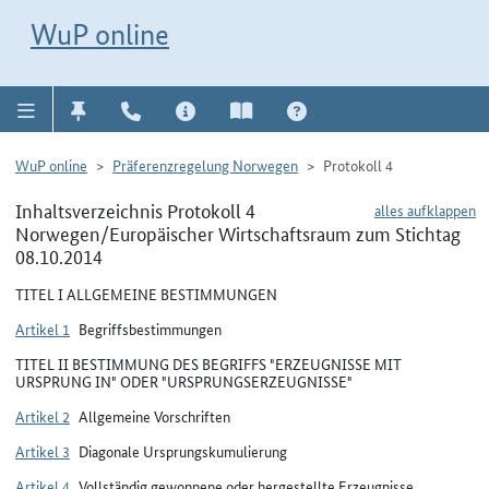
Direkt zur Navigation für Kontakt, Impressum, Aktuelles, Hilfe und FAQ
WuP-Navigation öffnen
Direkt zum Inhalt
WuP online
WuP online
Präferenzregelung Norwegen
Protokoll 4
Inhaltsverzeichnis Protokoll 4
alles aufklappen
Norwegen/Europäischer Wirtschaftsraum zum Stichtag
08.10.2014
TITEL I ALLGEMEINE BESTIMMUNGEN
Artikel 1
Begriffsbestimmungen
TITEL II BESTIMMUNG DES BEGRIFFS "ERZEUGNISSE MIT
URSPRUNG IN" ODER "URSPRUNGSERZEUGNISSE"
Artikel 2
Allgemeine Vorschriften
Artikel 3
Diagonale Ursprungskumulierung
Artikel 4
Vollständig gewonnene oder hergestellte Erzeugnisse