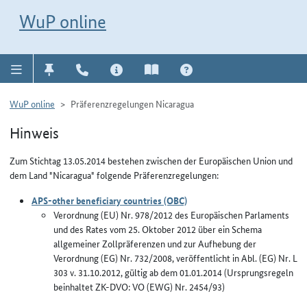
Direkt zur Navigation für Kontakt, Impressum, Aktuelles, Hilfe und FAQ
WuP-Navigation öffnen
Direkt zum Inhalt
WuP online
WuP online
Präferenzregelungen Nicaragua
Hinweis
Zum Stichtag 13.05.2014 bestehen zwischen der Europäischen Union und
dem Land "Nicaragua" folgende Präferenzregelungen:
APS-other beneficiary countries (OBC)
Verordnung (EU) Nr. 978/2012 des Europäischen Parlaments
und des Rates vom 25. Oktober 2012 über ein Schema
allgemeiner Zollpräferenzen und zur Aufhebung der
Verordnung (EG) Nr. 732/2008, veröffentlicht in Abl. (EG) Nr. L
303 v. 31.10.2012, gültig ab dem 01.01.2014 (Ursprungsregeln
beinhaltet ZK-DVO: VO (EWG) Nr. 2454/93)