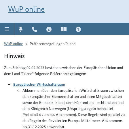
Direkt zur Navigation für Kontakt, Impressum, Aktuelles, Hilfe und FAQ
WuP-Navigation öffnen
Direkt zum Inhalt
WuP online
WuP online
Präferenzregelungen Island
Hinweis
Zum Stichtag 02.02.2023 bestehen zwischen der Europäischen Union und
dem Land "Island" folgende Präferenzregelungen:
Europäischer Wirtschaftsraum
Abkommen über den Europäischen Wirtschaftsraum zwischen
den Europäischen Gemeinschaften und ihren Mitgliedstaaten
sowie der Republik Island, dem Fürstentum Liechtenstein und
dem Königreich Norwegen (Ursprungsregeln beinhaltet
Protokoll 4 zum o.a. Abkommen). Diese Regeln sind parallel zu
den Regeln des Revidierten Europa-Mittelmeer-Abkommens
bis 31.12.2025 anwendbar.