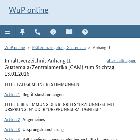
Direkt zur Navigation für Kontakt, Impressum, Aktuelles, Hilfe und FAQ
WuP-Navigation öffnen
Direkt zum Inhalt
WuP online
WuP online
Präferenzregelung Guatemala
Anhang II
Inhaltsverzeichnis Anhang II
alles aufklappen
Guatemala/Zentralamerika (CAM) zum Stichtag
13.01.2016
TITEL I ALLGEMEINE BESTIMMUNGEN
Artikel 1
Begriffsbestimmungen
TITEL II BESTIMMUNG DES BEGRIFFS "ERZEUGNISSE MIT
URSPRUNG IN" ODER "URSPRUNGSERZEUGNISSE"
Artikel 2
Allgemeines
Artikel 3
Ursprungskumulierung
Artikel 4
Vollständig gewonnene oder hergestellte Erzeugnisse