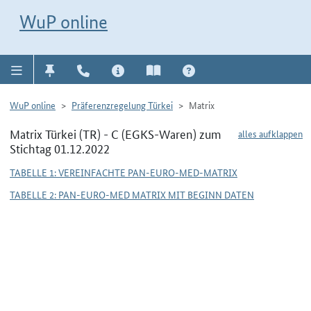
Direkt zur Navigation für Kontakt, Impressum, Aktuelles, Hilfe und FAQ
WuP-Navigation öffnen
Direkt zum Inhalt
WuP online
WuP online
Präferenzregelung Türkei
Matrix
Matrix Türkei (TR) - C (EGKS-Waren) zum
alles aufklappen
Stichtag 01.12.2022
TABELLE 1: VEREINFACHTE PAN-EURO-MED-MATRIX
TABELLE 2: PAN-EURO-MED MATRIX MIT BEGINN DATEN