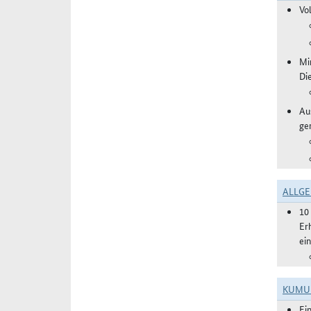
Vo
Mi
Di
Aus
ge
ALLGE
10
Er
ei
KUMU
Ei