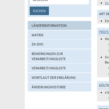
Ur
SUCHEN
ART 
Ei
LÄNDERINFORMATION
PRÄF
MATRIX
Wa
ZK-DVO
BEMERKUNGEN ZUR
Ur
VERARBEITUNGSLISTE
Be
VERARBEITUNGSLISTE
WORTLAUT DER ERKLÄRUNG
GÜLTI
ÄNDERUNGSHISTORIE
4 