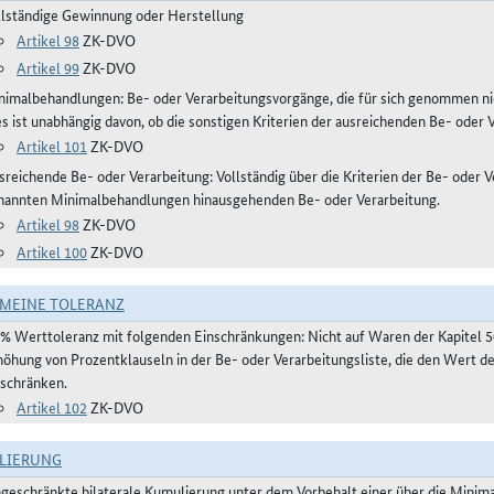
llständige Gewinnung oder Herstellung
Artikel 98
ZK-DVO
Artikel 99
ZK-DVO
nimalbehandlungen: Be- oder Verarbeitungsvorgänge, die für sich genommen ni
es ist unabhängig davon, ob die sonstigen Kriterien der ausreichenden Be- oder 
Artikel 101
ZK-DVO
reichende Be- oder Verarbeitung: Vollständig über die Kriterien der Be- oder Ve
nannten Minimalbehandlungen hinausgehenden Be- oder Verarbeitung.
Artikel 98
ZK-DVO
Artikel 100
ZK-DVO
MEINE TOLERANZ
 % Werttoleranz mit folgenden Einschränkungen: Nicht auf Waren der Kapitel 
höhung von Prozentklauseln in der Be- oder Verarbeitungsliste, die den Wert 
nschränken.
Artikel 102
ZK-DVO
LIERUNG
ngeschränkte bilaterale Kumulierung unter dem Vorbehalt einer über die Mini