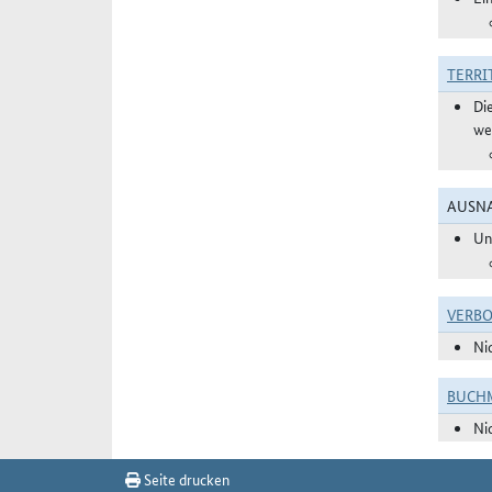
TERRI
Di
we
AUSNA
Un
VERBO
Ni
BUCHM
Ni
Seite drucken