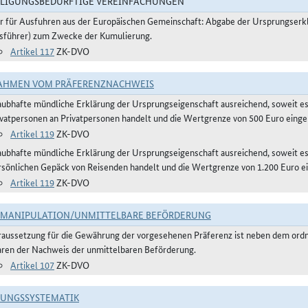
LIGUNGSBEDÜRFTIGE VEREINFACHUNGEN
r für Ausfuhren aus der Europäischen Gemeinschaft: Abgabe der Ursprungser
sführer) zum Zwecke der Kumulierung.
Artikel 117
ZK-DVO
AHMEN VOM PRÄFERENZNACHWEIS
aubhafte mündliche Erklärung der Ursprungseigenschaft ausreichend, soweit e
ivatpersonen an Privatpersonen handelt und die Wertgrenze von 500 Euro eingeh
Artikel 119
ZK-DVO
aubhafte mündliche Erklärung der Ursprungseigenschaft ausreichend, soweit 
rsönlichen Gepäck von Reisenden handelt und die Wertgrenze von 1.200 Euro ei
Artikel 119
ZK-DVO
TMANIPULATION/UNMITTELBARE BEFÖRDERUNG
raussetzung für die Gewährung der vorgesehenen Präferenz ist neben dem or
ren der Nachweis der unmittelbaren Beförderung.
Artikel 107
ZK-DVO
RUNGSSYSTEMATIK