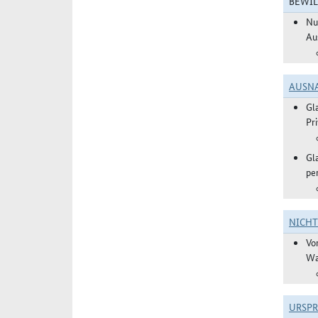
BEWIL
Nu
Au
AUSN
Gl
Pr
Gl
pe
NICH
Vo
Wa
URSP