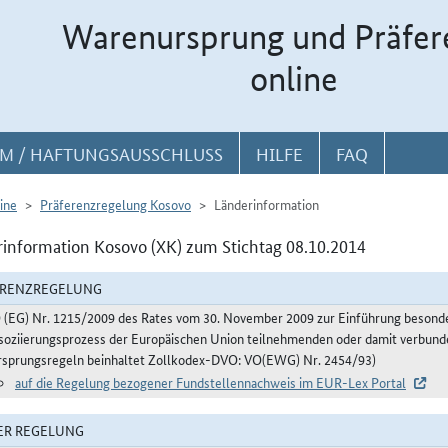
Warenursprung und Präfer
online
M / HAFTUNGSAUSSCHLUSS
HILFE
FAQ
ine
Präferenzregelung Kosovo
Länderinformation
information Kosovo (XK) zum Stichtag 08.10.2014
ERENZREGELUNG
 (EG) Nr. 1215/2009 des Rates vom 30. November 2009 zur Einführung besonde
soziierungsprozess der Europäischen Union teilnehmenden oder damit verbund
rsprungsregeln beinhaltet Zollkodex-DVO: VO(EWG) Nr. 2454/93)
auf die Regelung bezogener Fundstellennachweis im EUR-Lex Portal
ER REGELUNG