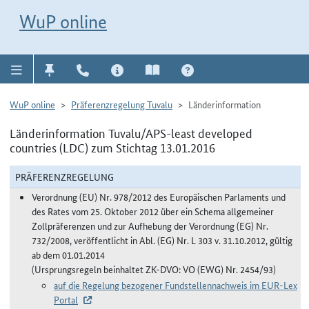
Direkt zur Navigation für Kontakt, Impressum, Aktuelles, Hilfe und FAQ
WuP-Navigation öffnen
Direkt zum Inhalt
WuP online
WuP online
Präferenzregelung Tuvalu
Länderinformation
Länderinformation Tuvalu/APS-least developed
countries (LDC) zum Stichtag 13.01.2016
PRÄFERENZREGELUNG
Verordnung (EU) Nr. 978/2012 des Europäischen Parlaments und
des Rates vom 25. Oktober 2012 über ein Schema allgemeiner
Zollpräferenzen und zur Aufhebung der Verordnung (EG) Nr.
732/2008, veröffentlicht in Abl. (EG) Nr. L 303 v. 31.10.2012, gültig
ab dem 01.01.2014
(Ursprungsregeln beinhaltet ZK-DVO: VO (EWG) Nr. 2454/93)
auf die Regelung bezogener Fundstellennachweis im EUR-Lex
Portal