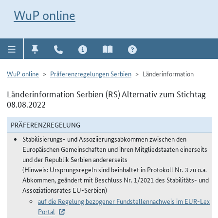
Direkt zur Navigation für Kontakt, Impressum, Aktuelles, Hilfe und FAQ
WuP-Navigation öffnen
Direkt zum Inhalt
WuP online
WuP online
Präferenzregelungen Serbien
Länderinformation
Länderinformation Serbien (RS) Alternativ zum Stichtag
08.08.2022
PRÄFERENZREGELUNG
Stabilisierungs- und Assoziierungsabkommen zwischen den
Europäischen Gemeinschaften und ihren Mitgliedstaaten einerseits
und der Republik Serbien andererseits
(Hinweis: Ursprungsregeln sind beinhaltet in Protokoll Nr. 3 zu o.a.
Abkommen, geändert mit Beschluss Nr. 1/2021 des Stabilitäts- und
Assoziationsrates EU-Serbien)
auf die Regelung bezogener Fundstellennachweis im EUR-Lex
Portal