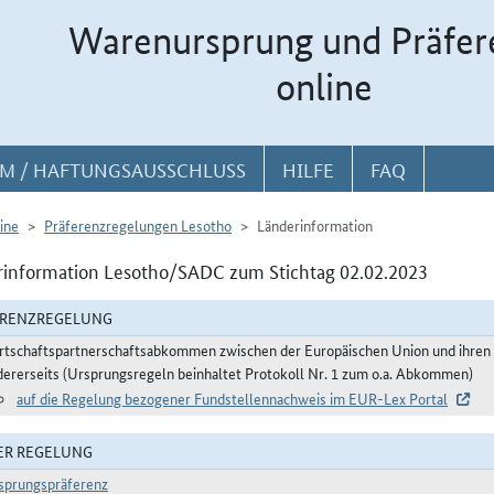
Warenursprung und Präfer
online
M / HAFTUNGSAUSSCHLUSS
HILFE
FAQ
ine
Präferenzregelungen Lesotho
Länderinformation
information Lesotho/SADC zum Stichtag 02.02.2023
ERENZREGELUNG
rtschaftspartnerschaftsabkommen zwischen der Europäischen Union und ihren
dererseits (Ursprungsregeln beinhaltet Protokoll Nr. 1 zum o.a. Abkommen)
auf die Regelung bezogener Fundstellennachweis im EUR-Lex Portal
ER REGELUNG
sprungspräferenz