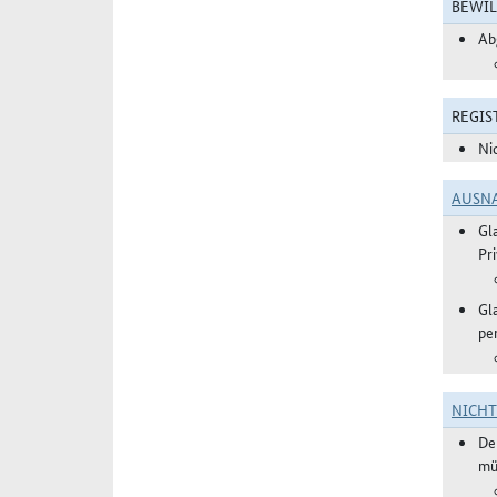
BEWIL
Ab
REGIS
Ni
AUSN
Gl
Pr
Gl
pe
NICH
De
mü