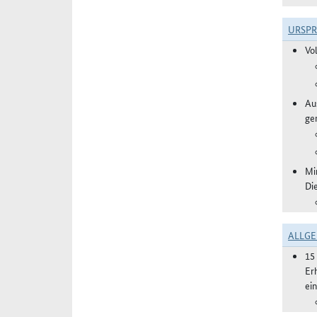
URSP
Vo
Aus
ge
Mi
Di
ALLGE
15
Er
ei