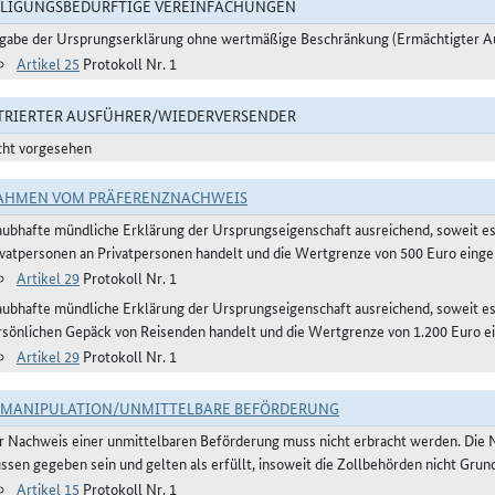
LIGUNGSBEDÜRFTIGE VEREINFACHUNGEN
gabe der Ursprungserklärung ohne wertmäßige Beschränkung (Ermächtigter A
Artikel 25
Protokoll Nr. 1
TRIERTER AUSFÜHRER/WIEDERVERSENDER
cht vorgesehen
AHMEN VOM PRÄFERENZNACHWEIS
aubhafte mündliche Erklärung der Ursprungseigenschaft ausreichend, soweit e
ivatpersonen an Privatpersonen handelt und die Wertgrenze von 500 Euro eingeh
Artikel 29
Protokoll Nr. 1
aubhafte mündliche Erklärung der Ursprungseigenschaft ausreichend, soweit 
rsönlichen Gepäck von Reisenden handelt und die Wertgrenze von 1.200 Euro ei
Artikel 29
Protokoll Nr. 1
TMANIPULATION/UNMITTELBARE BEFÖRDERUNG
r Nachweis einer unmittelbaren Beförderung muss nicht erbracht werden. Die 
ssen gegeben sein und gelten als erfüllt, insoweit die Zollbehörden nicht Gru
Artikel 15
Protokoll Nr. 1