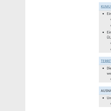
KUMU
Ei
Ei
ÜL
TERRI
Di
we
AUSNA
Un