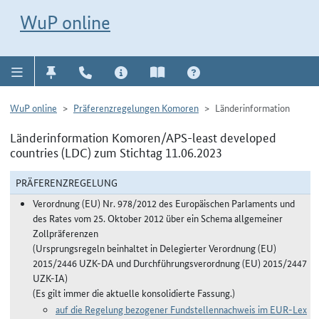
Direkt zur Navigation für Kontakt, Impressum, Aktuelles, Hilfe und FAQ
WuP-Navigation öffnen
Direkt zum Inhalt
WuP online
WuP online
Präferenzregelungen Komoren
Länderinformation
Länderinformation Komoren/APS-least developed
countries (LDC) zum Stichtag 11.06.2023
PRÄFERENZREGELUNG
Verordnung (EU) Nr. 978/2012 des Europäischen Parlaments und
des Rates vom 25. Oktober 2012 über ein Schema allgemeiner
Zollpräferenzen
(Ursprungsregeln beinhaltet in Delegierter Verordnung (EU)
2015/2446 UZK-DA und Durchführungsverordnung (EU) 2015/2447
UZK-IA)
(Es gilt immer die aktuelle konsolidierte Fassung.)
auf die Regelung bezogener Fundstellennachweis im EUR-Lex