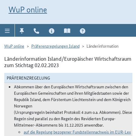
Direkt zur Navigation für Kontakt, Impressum, Aktuelles, Hilfe und FAQ
WuP-Navigation öffnen
Direkt zum Inhalt
WuP online
WuP online
Präferenzregelungen Island
Länderinformation
Länderinformation Island/Europäischer Wirtschaftsraum
zum Stichtag 02.02.2023
PRÄFERENZREGELUNG
Abkommen über den Europäischen Wirtschaftsraum zwischen den
Europäischen Gemeinschaften und ihren Mitgliedstaaten sowie der
Republik Island, dem Fürstentum Liechtenstein und dem Königreich
Norwegen
(Ursprungsregeln beinhaltet Protokoll 4 zum o.a. Abkommen). Diese
Regeln sind parallel zu den Regeln des Revidierten Europa-
Mittelmeer-Abkommens bis 31.12.2025 anwendbar.
auf die Regelung bezogener Fundstellennachweis im EUR-Lex